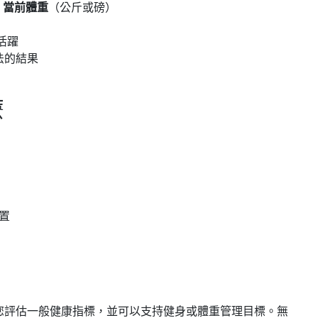
和
當前體重
（公斤或磅）
）
活躍
法的結果
麼
置
？
您評估一般健康指標，並可以支持健身或體重管理目標。無