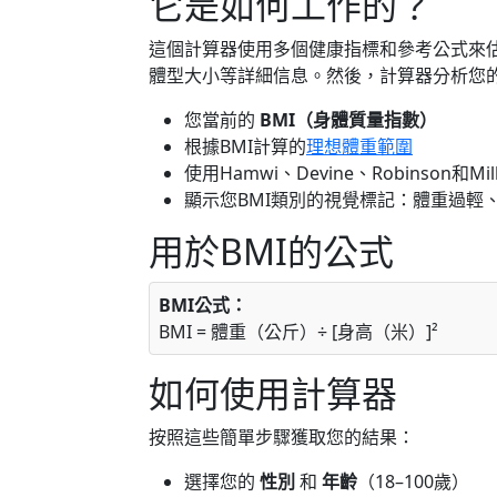
它是如何工作的？
這個計算器使用多個健康指標和參考公式來
體型大小等詳細信息。然後，計算器分析您
您當前的
BMI（身體質量指數）
根據BMI計算的
理想體重範圍
使用Hamwi、Devine、Robinson和M
顯示您BMI類別的視覺標記：體重過輕
用於BMI的公式
BMI公式：
BMI = 體重（公斤）÷ [身高（米）]²
如何使用計算器
按照這些簡單步驟獲取您的結果：
選擇您的
性別
和
年齡
（18–100歲）