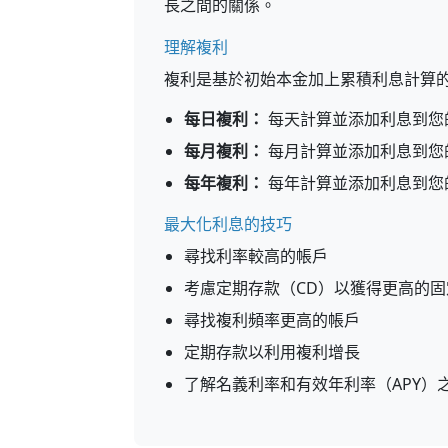
長之間的關係。
理解複利
複利是基於初始本金加上累積利息計算
每日複利：
每天計算並添加利息到您
每月複利：
每月計算並添加利息到您
每年複利：
每年計算並添加利息到您
最大化利息的技巧
尋找利率較高的帳戶
考慮定期存款（CD）以獲得更高的固
尋找複利頻率更高的帳戶
定期存款以利用複利增長
了解名義利率和有效年利率（APY）