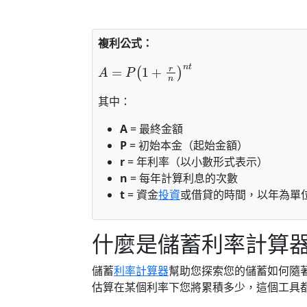
複利公式：
A
=
P
(
1
+
r
n
)
n
t
其中：
A
= 最終金額
P
= 初始本金（起始金額）
r
= 年利率（以小數形式表示）
n
= 每年計算利息的次數
t
= 資金
投資
或借貸的時間，以年為單
什麼是儲蓄利率計算
儲蓄
利率計算器
幫助您探索您的儲蓄如何隨
估算在某個利率下您將累積多少，這個工具