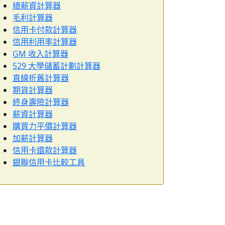
總薪資計算器
毛利計算器
信用卡付款計算器
信用利用率計算器
GM 收入計算器
529 大學儲蓄計劃計算器
直線折舊計算器
期貨計算器
終身壽險計算器
薪資計算器
購買力平價計算器
加薪計算器
信用卡還款計算器
銀聯信用卡比較工具