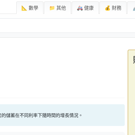
📐 數學
📁 其他
🚑 健康
💰 財務
您的儲蓄在不同利率下隨時間的增長情況。