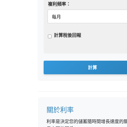
複利頻率：
計算稅後回報
計算
關於利率
利率是決定您的儲蓄隨時間增長速度的