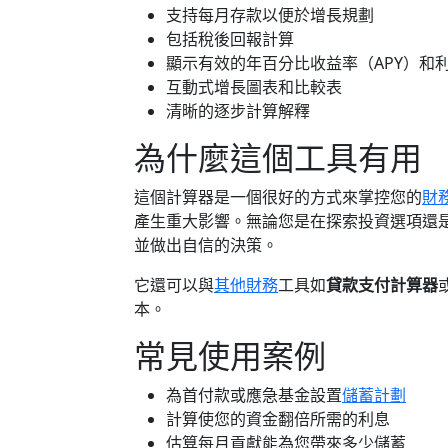
支持每月存款以便於增長規劃
包括稅後回報計算
顯示有效的年百分比收益率（APY）和
互動式增長圖表和比較表
清晰的逐步計算解釋
為什麼這個工具有用
這個計算器是一個很好的方式來掌控您的
財
產生重大影響。無論您是在探索投資選項還
並做出自信的決策。
它還可以與
其他財務
工具如
貸款支付計算器
本。
常見使用案例
為首付款或應急基金設置
儲蓄計劃
計算使您的資金翻倍所需的利息
估算每月貢獻能為您帶來多少儲蓄