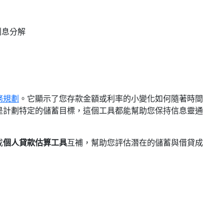
利息分解
務規劃
。它顯示了您存款金額或利率的小變化如何隨著時間
是計劃特定的儲蓄目標，這個工具都能幫助您保持信息靈通
或
個人貸款估算工具
互補，幫助您評估潛在的儲蓄與借貸成