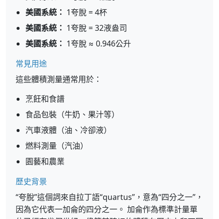
美國系統：
1夸脫 = 4杯
美國系統：
1夸脫 = 32液盎司
美國系統：
1夸脫 ≈ 0.946公升
常見用途
這些體積測量通常用於：
烹飪和食譜
食品包裝（牛奶、果汁等）
汽車液體（油、冷卻液）
燃料測量（汽油）
園藝和農業
歷史背景
“夸脫”這個詞來自拉丁語“quartus”，意為“四分之一”，
因為它代表一加侖的四分之一。 加侖作為標準計量單