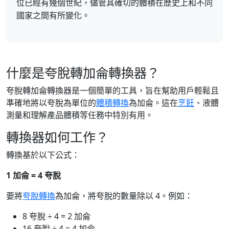
位已經有幾個世紀，儘管其確切的體積在歷史上和不同
國家之間有所變化。
什麼是夸脫轉加侖轉換器？
夸脫轉加侖轉換器是一個簡單的工具，旨在幫助用戶輕鬆且
準確地將以夸脫為單位的
體積轉換
為加侖。這在
烹飪
、液體
測量和理解產品體積等任務中特別有用。
轉換器如何工作？
轉換基於以下公式：
1 加侖 = 4 夸脫
要將
夸脫轉換
為加侖，將夸脫的數量除以 4。例如：
8 夸脫 ÷ 4 = 2 加侖
16 夸脫 ÷ 4 = 4 加侖