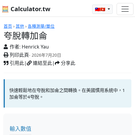
🧮 Calculator.tw
🇹🇼🇭🇰
計算機
首页
›
其他
›
各種測量/單位
夸脫轉加侖
作者:
Henrick Yau
列印此頁
- 2026年7月20日
引用此
|
連結至此
|
分享此
快速輕鬆地在夸脫和加侖之間轉換。在美國慣用系統中，1
加侖等於4夸脫。
輸入數值