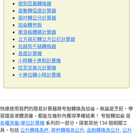
億到百萬轉換器
度數轉弧度計算器
英吋轉公分計算器
加侖轉夸脫
衝浪板體積計算器
立方英尺轉立方公尺計算器
兆赫到千赫轉換器
長度計算機
小時轉十進制計算機
拉克兌美元計算機
十進位轉小時計算機
快速使用我們的簡易計算器將夸脫轉換為加侖。無論是烹飪、學
習還是液體測量，都能在幾秒內獲得準確結果！ 夸脫轉加侖 是
各種測量/單位計算機
系列的一部分。探索其他 134 個相關工
具，包括
公升轉換為杯
,
將杯轉換為公升
,
品脫轉換為公升
,
公升