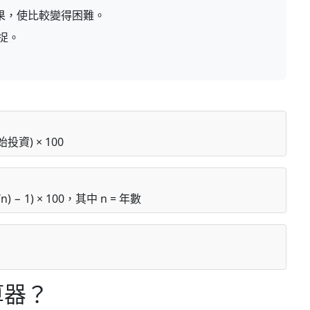
果，使比較變得困難。
捕捉。
始投資) × 100
) − 1) × 100，其中 n = 年數
算器？