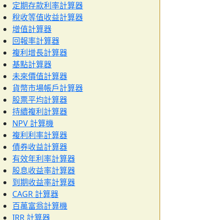
定期存款利率計算器
稅收等值收益計算器
增值計算器
回報率計算器
複利增長計算器
基點計算器
未來價值計算器
貨幣市場帳戶計算器
股票平均計算器
持續複利計算器
NPV 計算機
複利利率計算器
債券收益計算器
有效年利率計算器
股息收益率計算器
到期收益率計算器
CAGR 計算器
百萬富翁計算機
IRR 計算器