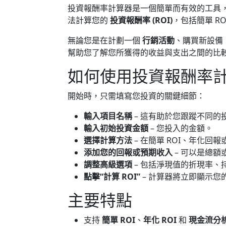
投資報酬率計算器是一個簡單而有效的工具
法計算您的
投資報酬率 (ROI)
，包括簡單 R
無論您是在計劃一個
行銷活動
、購買新設備
幫助您了解您所獲得的收益與支出之間的比
如何使用投資報酬率
開始時，只需填寫您投資的關鍵細節：
輸入項目名稱
– 這有助於您跟蹤不同的
輸入初始投資金額
– 您投入的金額。
選擇計算方法
– 在簡單 ROI、年化
添加您的回報或預期收入
– 可以是總
調整高級選項
– 包括淨現值的折現率、
點擊“計算 ROI”
– 計算器將立即顯示您
主要特點
支持
簡單 ROI
、
年化 ROI
和
現金流分