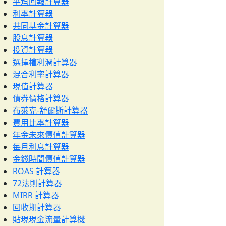
平均回報計算器
利率計算器
共同基金計算器
股息計算器
投資計算器
選擇權利潤計算器
混合利率計算器
現值計算器
債券價格計算器
布萊克-舒爾斯計算器
費用比率計算器
年金未來價值計算器
每月利息計算器
金錢時間價值計算器
ROAS 計算器
72法則計算器
MIRR 計算器
回收期計算器
貼現現金流量計算機