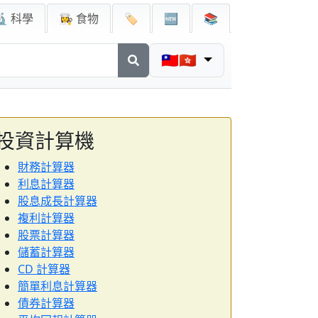
🔬 科學
👩‍🍳 食物
🏷️
🆕
📚
🇹🇼🇭🇰
投資計算機
財務計算器
利息計算器
股息成長計算器
複利計算器
股票計算器
儲蓄計算器
CD 計算器
簡單利息計算器
債券計算器