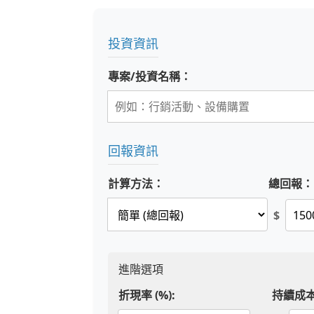
投資資訊
專案/投資名稱：
回報資訊
計算方法：
總回報：
$
進階選項
折現率 (%):
持續成