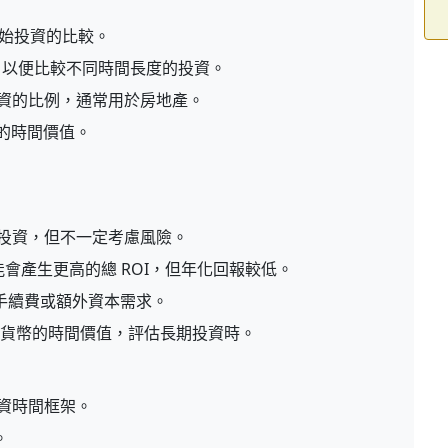
始投資的比較。
期，以便比較不同時間長度的投資。
資的比例，通常用於房地產。
的時間價值。
的投資，但不一定考慮風險。
能會產生更高的總 ROI，但年化回報較低。
手續費或額外資本需求。
考慮貨幣的時間價值，評估長期投資時。
投資時間框架。
。