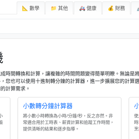
📐 數學
📁 其他
🚑 健康
💰 財務
機
完成時間轉換和計算，讓複雜的時間問題變得簡單明瞭。無論是
外，您也可以使用十進制轉分鐘的計算器，進一步擴展您的計算
關的計算需求。
小數轉分鐘計算器
小
將小數小時轉換為小時/分鐘/秒，反之亦然。非
使
鍛
常適合用於工時表、薪資計算和追蹤工作時間，
時
提供清晰的結果和逐步指導。
烹