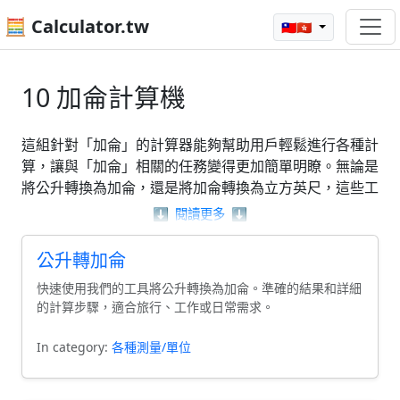
🧮 Calculator.tw
🇹🇼🇭🇰
10 加侖計算機
這組針對「加侖」的計算器能夠幫助用戶輕鬆進行各種計
算，讓與「加侖」相關的任務變得更加簡單明瞭。無論是
將公升轉換為加侖，還是將加侖轉換為立方英尺，這些工
具都能為你提供準確的結果。此外，還有其他如夸脫轉加
⬇️
閱讀更多
⬇️
侖等功能，旨在協助用戶快速解決具體的計算問題。透過
這些計算器，你可以更有效率地處理與「加侖」相關的數
公升轉加侖
據和單位轉換。
快速使用我們的工具將公升轉換為加侖。準確的結果和詳細
的計算步驟，適合旅行、工作或日常需求。
In category:
各種測量/單位