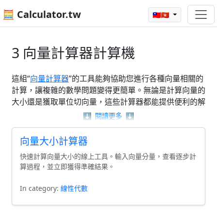
🧮 Calculator.tw
🇹🇼🇭🇰
3 向量計算器計算機
這組“
向量計算器
”的工具能夠協助您進行各種向量相關的
計算，讓複雜的數學問題變得更簡單。無論是計算向量的
大小還是獲取單位切向量，這些計算器都能提供便利的解
決方案。使用這些工具，您可以輕鬆處理向量的加法、減
⬇️
閱讀更多
⬇️
法以及其他相關的計算，幫助您更好地理解向量的特性和
應用。探索這些“向量計算器”，讓數學學習變得更加高
向量大小計算器
效。
快速計算向量大小的線上工具。輸入向量分量，查看逐步計
算過程，並立即獲得準確結果。
In category:
線性代數