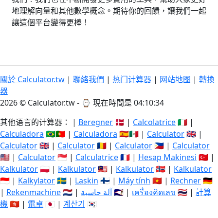
地理解向量和其他數學概念。期待你的回饋，讓我們一起
讓這個平台變得更棒！
關於 Calculator.tw
|
聯絡我們
|
热门计算器
|
网站地图
|
轉換
器
2026 © Calculator.tw - ⌚
現在時間是 04:10:34
其他语言的计算器： |
Beregner
🇩🇰 |
Calcolatrice
🇮🇹 |
Calculadora
🇧🇷🇵🇹 |
Calculadora
🇪🇸🇲🇽 |
Calculator
🇬🇧 |
Calculator
🇬🇧 |
Calculator
🇷🇴 |
Calculator
🇵🇭 |
Calculator
🇺🇸 |
Calculator
🇸🇬 |
Calculatrice
🇫🇷 |
Hesap Makinesi
🇹🇷 |
Kalkulator
🇵🇱 |
Kalkulator
🇲🇾 |
Kalkulator
🇳🇴 |
Kalkulator
🇮🇩 |
Kalkylator
🇸🇪 |
Laskin
🇫🇮 |
Máy tính
🇻🇳 |
Rechner
🇩🇪
|
Rekenmachine
🇳🇱 |
آلة حاسبة
🇸🇦 |
เครื่องคิดเลข
🇹🇭 |
計算
機
🇭🇰 |
電卓
🇯🇵 |
계산기
🇰🇷