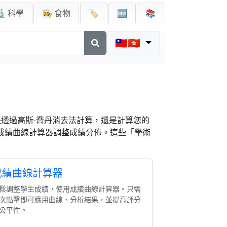
🔬 科學
👩‍🍳 食物
🏷️
🆕
📚
🇹🇼🇭🇰
透過高斯-喬丹消去法計算，還是計算您的
用成績曲線計算器調整成績分佈。這些「學術
成績曲線計算器
鬆調整學生成績，使用成績曲線計算器。只需
次點擊即可應用曲線、分析結果，並提高評分
公平性。