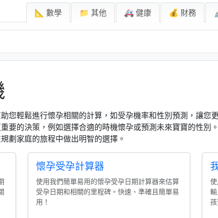
📐 數學
📁 其他
🚑 健康
💰 財務
機
幫助您輕鬆進行懷孕相關的計算，如受孕機率和性別預測，讓您
更重要的決策，例如選擇合適的時機懷孕或預測未來寶寶的性別
在規劃家庭的旅程中做出明智的選擇。
懷孕受孕計算器
期
使用我們簡單易用的懷孕受孕日期計算器來估算
使
關
受孕日期和相關的里程碑。快速、準確且簡單易
輸
用！
孩