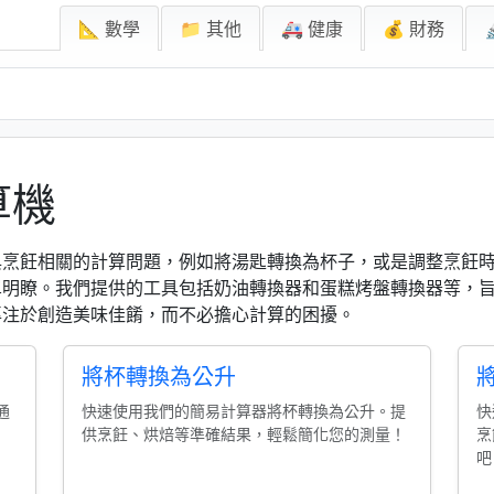
📐 數學
📁 其他
🚑 健康
💰 財務
算機
與烹飪相關的計算問題，例如將湯匙轉換為杯子，或是調整烹飪
單明瞭。我們提供的工具包括奶油轉換器和蛋糕烤盤轉換器等，
專注於創造美味佳餚，而不必擔心計算的困擾。
將杯轉換為公升
通
快速使用我們的簡易計算器將杯轉換為公升。提
快
供烹飪、烘焙等準確結果，輕鬆簡化您的測量！
烹
吧