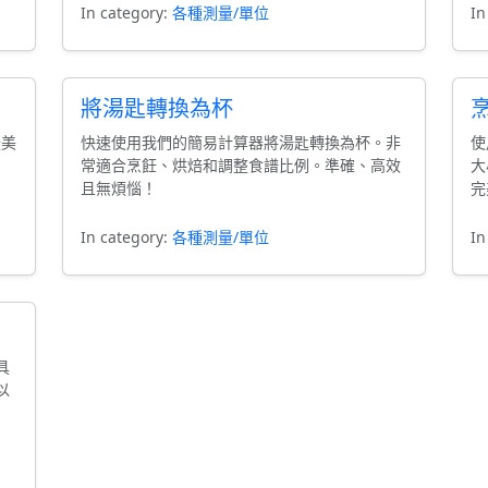
In category:
各種測量/單位
In
將湯匙轉換為杯
援美
快速使用我們的簡易計算器將湯匙轉換為杯。非
使
常適合烹飪、烘焙和調整食譜比例。準確、高效
大
且無煩惱！
完
In category:
各種測量/單位
In
具
以