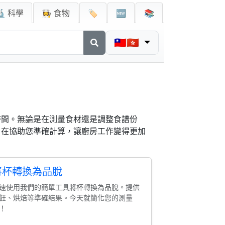
🔬 科學
👩‍🍳 食物
🏷️
🆕
📚
🇹🇼🇭🇰
時間。無論是在測量食材還是調整食譜份
旨在協助您準確計算，讓廚房工作變得更加
將杯轉換為品脫
速使用我們的簡單工具將杯轉換為品脫。提供
飪、烘焙等準確結果。今天就簡化您的測量
！