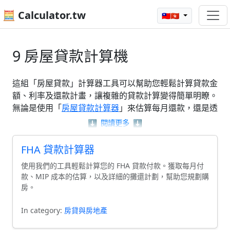
🧮 Calculator.tw
🇹🇼🇭🇰
9 房屋貸款計算機
這組「房屋貸款」計算器工具可以幫助您輕鬆計算貸款金
額、利率及還款計畫，讓複雜的貸款計算變得簡單明瞭。
無論是使用「
房屋貸款計算器
」來估算每月還款，還是透
過「抵押貸款提前還款計算器」來瞭解提前還款的影響，
⬇️
閱讀更多
⬇️
這些工具都能提供實用的解決方案。透過這些計算器，您
將能更有效地管理與「房屋貸款」相關的財務決策，讓您
FHA 貸款計算器
的貸款過程更加順利。
使用我們的工具輕鬆計算您的 FHA 貸款付款。獲取每月付
款、MIP 成本的估算，以及詳細的攤還計劃，幫助您規劃購
房。
In category:
房貸與房地產