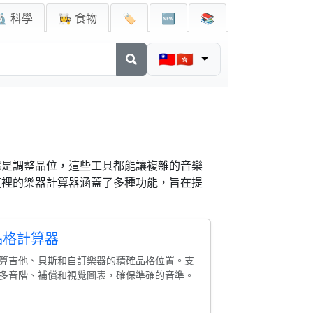
🔬 科學
👩‍🍳 食物
🏷️
🆕
📚
🇹🇼🇭🇰
還是調整品位，這些工具都能讓複雜的音樂
這裡的樂器計算器涵蓋了多種功能，旨在提
品格計算器
算吉他、貝斯和自訂樂器的精確品格位置。支
多音階、補償和視覺圖表，確保準確的音準。