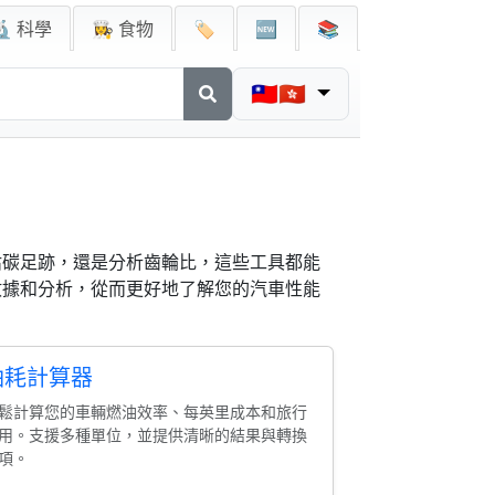
🔬 科學
👩‍🍳 食物
🏷️
🆕
📚
🇹🇼🇭🇰
估碳足跡，還是分析齒輪比，這些工具都能
數據和分析，從而更好地了解您的汽車性能
油耗計算器
鬆計算您的車輛燃油效率、每英里成本和旅行
用。支援多種單位，並提供清晰的結果與轉換
項。