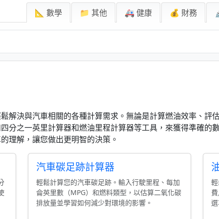
📐 數學
📁 其他
🚑 健康
💰 財務
輕鬆解決與汽車相關的各種計算需求。無論是計算燃油效率、評
如四分之一英里計算器和燃油里程計算器等工具，來獲得準確的
車的理解，讓您做出更明智的決策。
汽車碳足跡計算器
分
輕鬆計算您的汽車碳足跡。輸入行駛里程、每加
輕
使
侖英里數（MPG）和燃料類型，以估算二氧化碳
費
排放量並學習如何減少對環境的影響。
選