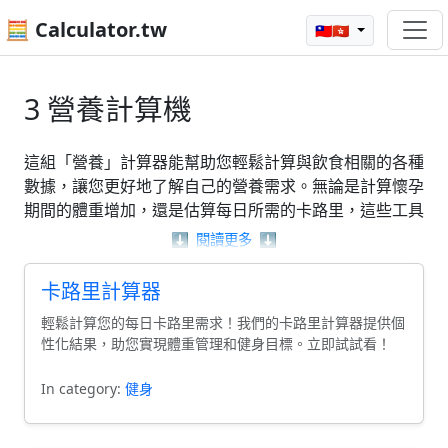
🧮 Calculator.tw
🇹🇼🇭🇰
3 營養計算機
這組「營養」計算器能幫助您輕鬆計算與飲食相關的各種
數據，讓您更好地了解自己的營養需求。無論是計算懷孕
期間的體重增加，還是估算每日所需的卡路里，這些工具
都旨在簡化繁瑣的計算過程，讓您專注於健康的生活方
⬇️
閱讀更多
⬇️
式。此外，我們還提供身體脂肪計算器，協助您追蹤身體
組成，提升對自身營養狀況的認識。利用這些工具，您將
卡路里計算器
能更有效地管理您的「營養」需求。
輕鬆計算您的每日卡路里需求！我們的卡路里計算器提供個
性化結果，助您實現體重管理和健身目標。立即試試看！
In category:
健身