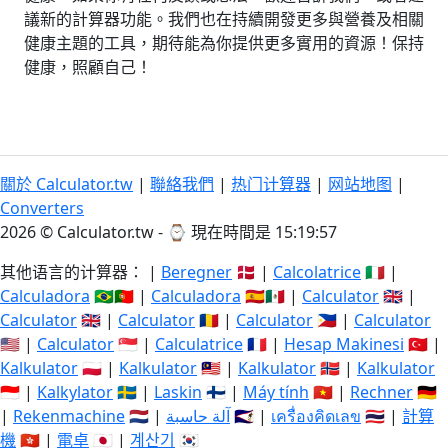
議新的計算器功能。我們也在持續開發更多與營養及相關
健康主題的工具，期待能為你提供更多實用的資源！保持
健康，照顧自己！
關於 Calculator.tw
|
聯絡我們
|
热门计算器
|
网站地图
|
Converters
2026 © Calculator.tw - ⌚
現在時間是 15:19:57
其他语言的计算器： |
Beregner
🇩🇰 |
Calcolatrice
🇮🇹 |
Calculadora
🇧🇷🇵🇹 |
Calculadora
🇪🇸🇲🇽 |
Calculator
🇬🇧 |
Calculator
🇬🇧 |
Calculator
🇷🇴 |
Calculator
🇵🇭 |
Calculator
🇺🇸 |
Calculator
🇸🇬 |
Calculatrice
🇫🇷 |
Hesap Makinesi
🇹🇷 |
Kalkulator
🇵🇱 |
Kalkulator
🇲🇾 |
Kalkulator
🇳🇴 |
Kalkulator
🇮🇩 |
Kalkylator
🇸🇪 |
Laskin
🇫🇮 |
Máy tính
🇻🇳 |
Rechner
🇩🇪
|
Rekenmachine
🇳🇱 |
آلة حاسبة
🇸🇦 |
เครื่องคิดเลข
🇹🇭 |
計算
機
🇭🇰 |
電卓
🇯🇵 |
계산기
🇰🇷