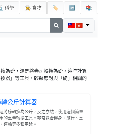
🔬 科學
👩‍🍳 食物
🏷️
🆕
📚
🇹🇼🇭🇰
轉換為磅，還是將盎司轉換為磅，這些計算
轉換器」等工具，輕鬆應對與「磅」相關的
磅轉公斤計算器
速將磅轉換為公斤，反之亦然，使用這個簡單
用的重量轉換工具。非常適合健身、旅行、烹
、運輸等多種用途。