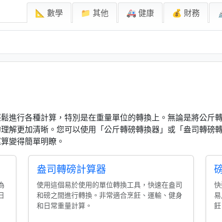
📐 數學
📁 其他
🚑 健康
💰 財務
輕鬆進行各種計算，特別是在重量單位的轉換上。無論是將公斤
的理解更加清晰。您可以使用「公斤轉磅轉換器」或「盎司轉磅
運算變得簡單明瞭。
盎司轉磅計算器
為
使用這個易於使用的單位轉換工具，快速在盎司
快
日
和磅之間進行轉換。非常適合烹飪、運輸、健身
易
和日常重量計算。
飪