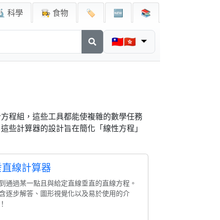
🔬 科學
👩‍🍳 食物
🏷️
🆕
📚
🇹🇼🇭🇰
析方程組，這些工具都能使複雜的數學任務
。這些計算器的設計旨在簡化「線性方程」
垂直線計算器
到通過某一點且與給定直線垂直的直線方程。
含逐步解答、圖形視覺化以及易於使用的介
！