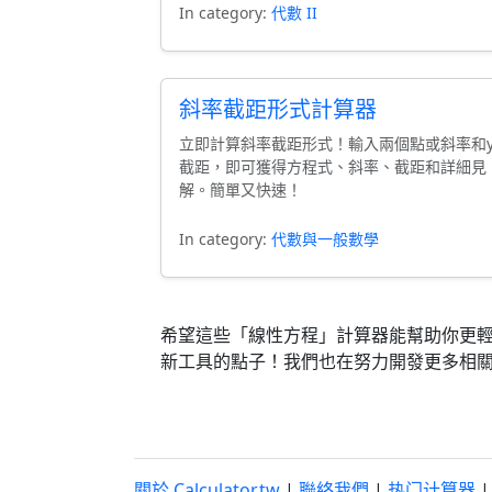
In category:
代數 II
斜率截距形式計算器
立即計算斜率截距形式！輸入兩個點或斜率和
截距，即可獲得方程式、斜率、截距和詳細見
解。簡單又快速！
In category:
代數與一般數學
希望這些「線性方程」計算器能幫助你更
新工具的點子！我們也在努力開發更多相
關於 Calculator.tw
|
聯絡我們
|
热门计算器