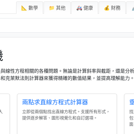
📐 數學
📁 其他
🚑 健康
💰 財務
機
決與線性方程相關的各種問題。無論是計算斜率與截距，還是分
器和克萊默法則計算器來獲得精確的數值結果，並提高理解能力
。
兩點求直線方程式計算器
入
立即從兩個點找出直線方程式。支援所有形式，
找
提供逐步解答、圖形視覺化和自訂選項。
包
面