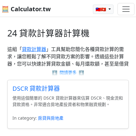
🧮 Calculator.tw
🇹🇼🇭🇰
24 貸款計算器計算機
這組「
貸款計算器
」工具幫助您簡化各種貸款計算的需
求，讓您輕鬆了解不同貸款方案的影響。透過這些計算
器，您可以快速計算貸款金額、每月還款額，甚至是借貸
能力，讓複雜的數據變得清晰可見。無論是汽車貸款計算
⬇️
閱讀更多
⬇️
器還是個人貸款計算器，這裡都有多種選擇，旨在協助您
做出更明智的財務決策。使用這些工具，讓您的貸款處理
DSCR 貸款計算器
過程變得更加簡單與高效。
使用這個簡單的 DSCR 貸款計算器來估算 DSCR、現金流和
貸款資格。非常適合房地產投資者和物業融資規劃。
In category:
房貸與房地產