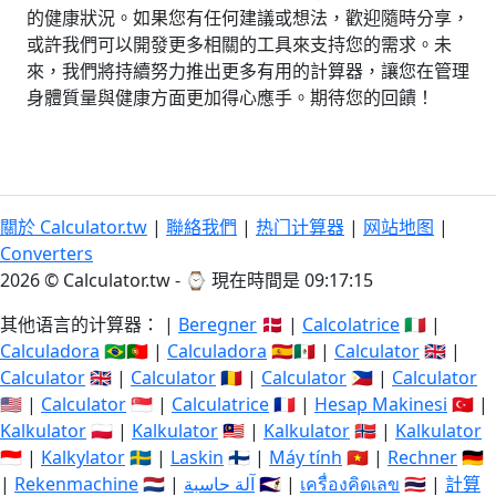
的健康狀況。如果您有任何建議或想法，歡迎隨時分享，
或許我們可以開發更多相關的工具來支持您的需求。未
來，我們將持續努力推出更多有用的計算器，讓您在管理
身體質量與健康方面更加得心應手。期待您的回饋！
關於 Calculator.tw
|
聯絡我們
|
热门计算器
|
网站地图
|
Converters
2026 © Calculator.tw - ⌚
現在時間是 09:17:15
其他语言的计算器： |
Beregner
🇩🇰 |
Calcolatrice
🇮🇹 |
Calculadora
🇧🇷🇵🇹 |
Calculadora
🇪🇸🇲🇽 |
Calculator
🇬🇧 |
Calculator
🇬🇧 |
Calculator
🇷🇴 |
Calculator
🇵🇭 |
Calculator
🇺🇸 |
Calculator
🇸🇬 |
Calculatrice
🇫🇷 |
Hesap Makinesi
🇹🇷 |
Kalkulator
🇵🇱 |
Kalkulator
🇲🇾 |
Kalkulator
🇳🇴 |
Kalkulator
🇮🇩 |
Kalkylator
🇸🇪 |
Laskin
🇫🇮 |
Máy tính
🇻🇳 |
Rechner
🇩🇪
|
Rekenmachine
🇳🇱 |
آلة حاسبة
🇸🇦 |
เครื่องคิดเลข
🇹🇭 |
計算