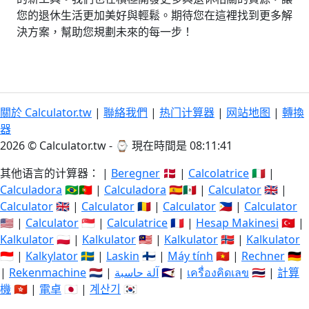
您的退休生活更加美好與輕鬆。期待您在這裡找到更多解
決方案，幫助您規劃未來的每一步！
關於 Calculator.tw
|
聯絡我們
|
热门计算器
|
网站地图
|
轉換
器
2026 © Calculator.tw - ⌚
現在時間是 08:11:41
其他语言的计算器： |
Beregner
🇩🇰 |
Calcolatrice
🇮🇹 |
Calculadora
🇧🇷🇵🇹 |
Calculadora
🇪🇸🇲🇽 |
Calculator
🇬🇧 |
Calculator
🇬🇧 |
Calculator
🇷🇴 |
Calculator
🇵🇭 |
Calculator
🇺🇸 |
Calculator
🇸🇬 |
Calculatrice
🇫🇷 |
Hesap Makinesi
🇹🇷 |
Kalkulator
🇵🇱 |
Kalkulator
🇲🇾 |
Kalkulator
🇳🇴 |
Kalkulator
🇮🇩 |
Kalkylator
🇸🇪 |
Laskin
🇫🇮 |
Máy tính
🇻🇳 |
Rechner
🇩🇪
|
Rekenmachine
🇳🇱 |
آلة حاسبة
🇸🇦 |
เครื่องคิดเลข
🇹🇭 |
計算
機
🇭🇰 |
電卓
🇯🇵 |
계산기
🇰🇷