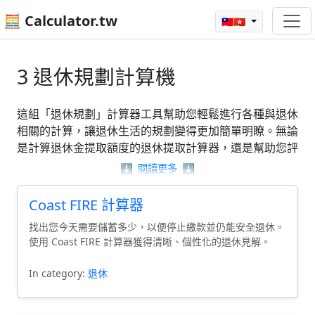
🧮 Calculator.tw
🇹🇼🇭🇰
3 退休規劃計算機
這組「退休規劃」計算器工具幫助您輕鬆進行各種與退休
相關的計算，讓退休生活的規劃變得更加簡單明瞭。無論
是計算退休金提取額度的退休提取計算器，還是幫助您評
估在特定時間達成財務獨立的海岸FIRE計算器，這些工具
⬇️
閱讀更多
⬇️
都能為您提供實用的數據支持。透過這些計算器，您能更
清楚地了解自己的財務狀況，制定出符合需求的退休計
Coast FIRE 計算器
劃，讓未來的生活更有保障。
找出您今天需要儲蓄多少，以便停止繳款並仍能安全退休。
使用 Coast FIRE 計算器獲得清晰、個性化的退休見解。
In category:
退休