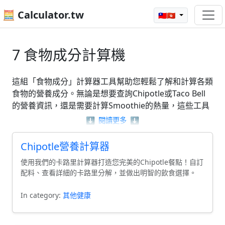
🧮 Calculator.tw
🇹🇼🇭🇰
7 食物成分計算機
這組「食物成分」計算器工具幫助您輕鬆了解和計算各類
食物的營養成分。無論是想要查詢Chipotle或Taco Bell
的營養資訊，還是需要計算Smoothie的熱量，這些工具
都能為您提供實用的協助。透過這些計算器，您可以輕鬆
⬇️
閱讀更多
⬇️
解決與「食物成分」相關的問題，讓健康飲食變得更加簡
單明瞭。無論是日常飲食還是特殊需求，這裡的計算器都
Chipotle營養計算器
能滿足您的需要，幫助您做出更明智的選擇。
使用我們的卡路里計算器打造您完美的Chipotle餐點！自訂
配料、查看詳細的卡路里分解，並做出明智的飲食選擇。
In category:
其他健康