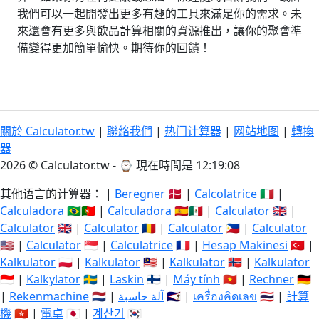
我們可以一起開發出更多有趣的工具來滿足你的需求。未
來還會有更多與飲品計算相關的資源推出，讓你的聚會準
備變得更加簡單愉快。期待你的回饋！
關於 Calculator.tw
|
聯絡我們
|
热门计算器
|
网站地图
|
轉換
器
2026 © Calculator.tw - ⌚
現在時間是 12:19:08
其他语言的计算器： |
Beregner
🇩🇰 |
Calcolatrice
🇮🇹 |
Calculadora
🇧🇷🇵🇹 |
Calculadora
🇪🇸🇲🇽 |
Calculator
🇬🇧 |
Calculator
🇬🇧 |
Calculator
🇷🇴 |
Calculator
🇵🇭 |
Calculator
🇺🇸 |
Calculator
🇸🇬 |
Calculatrice
🇫🇷 |
Hesap Makinesi
🇹🇷 |
Kalkulator
🇵🇱 |
Kalkulator
🇲🇾 |
Kalkulator
🇳🇴 |
Kalkulator
🇮🇩 |
Kalkylator
🇸🇪 |
Laskin
🇫🇮 |
Máy tính
🇻🇳 |
Rechner
🇩🇪
|
Rekenmachine
🇳🇱 |
آلة حاسبة
🇸🇦 |
เครื่องคิดเลข
🇹🇭 |
計算
機
🇭🇰 |
電卓
🇯🇵 |
계산기
🇰🇷