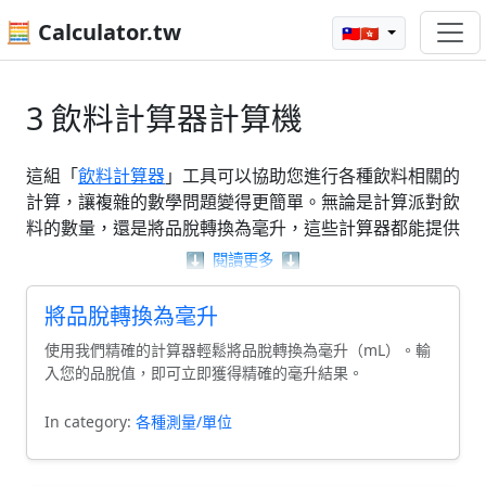
🧮 Calculator.tw
🇹🇼🇭🇰
3 飲料計算器計算機
這組「
飲料計算器
」工具可以協助您進行各種飲料相關的
計算，讓複雜的數學問題變得更簡單。無論是計算派對飲
料的數量，還是將品脫轉換為毫升，這些計算器都能提供
精確的結果，幫助您更輕鬆地規劃飲品。您可以根據需要
⬇️
閱讀更多
⬇️
使用不同的工具，例如派對飲料計算器或飲料計算器，充
分掌握所有飲料的需求與配比。使用這些「飲料計算
將品脫轉換為毫升
器」，讓您的飲品準備過程變得更加順利。
使用我們精確的計算器輕鬆將品脫轉換為毫升（mL）。輸
入您的品脫值，即可立即獲得精確的毫升結果。
In category:
各種測量/單位