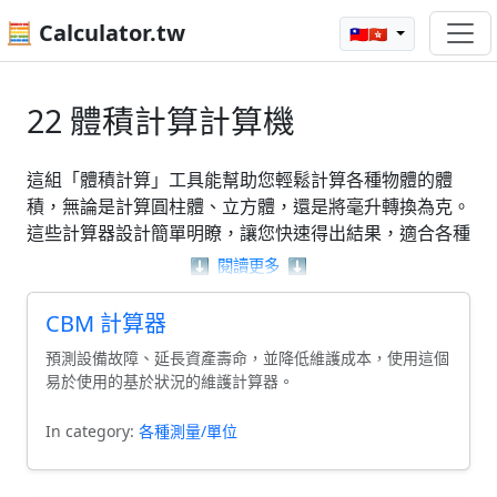
🧮 Calculator.tw
🇹🇼🇭🇰
22 體積計算計算機
這組「體積計算」工具能幫助您輕鬆計算各種物體的體
積，無論是計算圓柱體、立方體，還是將毫升轉換為克。
這些計算器設計簡單明瞭，讓您快速得出結果，適合各種
需求，如箱子容積計算或水箱體積計算。您可以利用這些
⬇️
閱讀更多
⬇️
工具來簡化與體積計算相關的複雜任務，讓您更專注於其
他重要的工作。無論是學術用途還是日常生活中的應用，
CBM 計算器
「體積計算」工具都能為您提供實用的幫助。
預測設備故障、延長資產壽命，並降低維護成本，使用這個
易於使用的基於狀況的維護計算器。
In category:
各種測量/單位