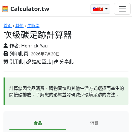
🧮 Calculator.tw
🇹🇼🇭🇰
計算機
首页
›
其他
›
生態學
次級碳足跡計算器
作者:
Henrick Yau
列印此頁
- 2026年7月20日
引用此
|
連結至此
|
分享此
計算您因食品消費、購物習慣和其他生活方式選擇而產生的
間接碳排放。了解您的影響並發現減少環境足跡的方法。
食品
消費