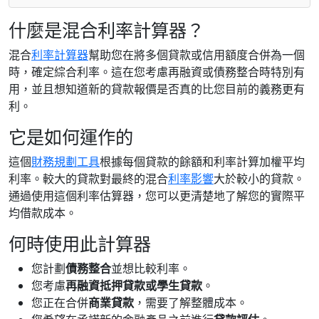
什麼是混合利率計算器？
混合
利率計算器
幫助您在將多個貸款或信用額度合併為一個
時，確定綜合利率。這在您考慮再融資或債務整合時特別有
用，並且想知道新的貸款報價是否真的比您目前的義務更有
利。
它是如何運作的
這個
財務規劃工具
根據每個貸款的餘額和利率計算加權平均
利率。較大的貸款對最終的混合
利率影響
大於較小的貸款。
通過使用這個利率估算器，您可以更清楚地了解您的實際平
均借款成本。
何時使用此計算器
您計劃
債務整合
並想比較利率。
您考慮
再融資抵押貸款或學生貸款
。
您正在合併
商業貸款
，需要了解整體成本。