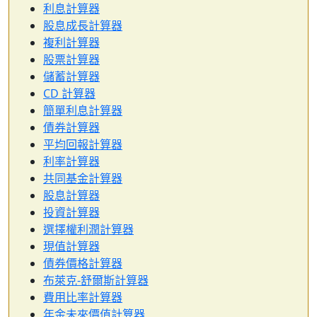
利息計算器
股息成長計算器
複利計算器
股票計算器
儲蓄計算器
CD 計算器
簡單利息計算器
債券計算器
平均回報計算器
利率計算器
共同基金計算器
股息計算器
投資計算器
選擇權利潤計算器
現值計算器
債券價格計算器
布萊克-舒爾斯計算器
費用比率計算器
年金未來價值計算器