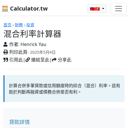
🧮 Calculator.tw
🇹🇼🇭🇰
計算機
首页
›
財務
›
投資
混合利率計算器
作者:
Henrick Yau
列印此頁
- 2025年5月4日
引用此
|
連結至此
|
分享此
計算合併多筆貸款或信用額度時的綜合（混合）利率。這有
助於判斷再融資或債務合併是否有利。
貸款詳情