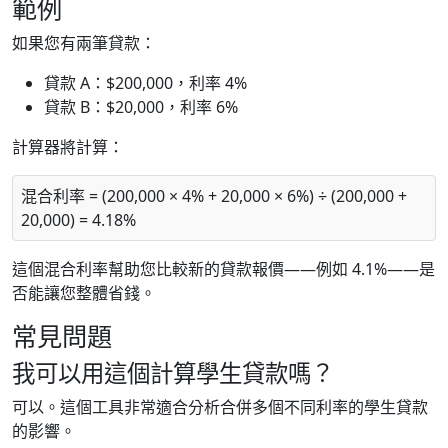
範例
如果您有兩筆貸款：
貸款 A：$200,000，利率 4%
貸款 B：$20,000，利率 6%
計算器將計算：
混合利率 = (200,000 × 4% + 20,000 × 6%) ÷ (200,000 +
20,000) = 4.18%
這個混合利率幫助您比較新的貸款報價——例如 4.1%——是
否能讓您整體省錢。
常見問題
我可以用這個計算學生貸款嗎？
可以。這個工具非常適合分析合併多個不同利率的學生貸款
的影響。