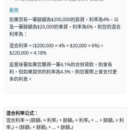
範例
如果您有一筆餘額為$200,000的房貸，利率為4%，以
及一筆餘額為$20,000的車貸，利率為6%，則您的混合
利率為：
混合利率 = ($200,000 × 4% + $20,000 × 6%) ÷
$220,000 = 4.18%
這意味著如果您獲得一筆4.1%的合併貸款，則會有
利，但如果提供的利率為4.3%，則您實際上會支付更
多的利息。
混合利率公式：
混合利率 = (餘額₁ × 利率₁ + 餘額₂ × 利率₂ + ... + 餘額ₙ × 利
率ₙ) ÷ (餘額₁ + 餘額₂ + ... + 餘額ₙ)