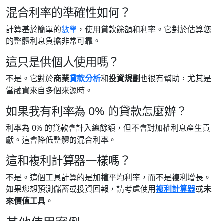
混合利率的準確性如何？
計算基於簡單的
數學
，使用貸款餘額和利率。它對於估算您
的整體利息負擔非常可靠。
這只是供個人使用嗎？
不是。它對於
商業
貸款分析
和
投資規劃
也很有幫助，尤其是
當融資來自多個來源時。
如果我有利率為 0% 的貸款怎麼辦？
利率為 0% 的貸款會計入總餘額，但不會對加權利息產生貢
獻。這會降低整體的混合利率。
這和複利計算器一樣嗎？
不是。這個工具計算的是加權平均利率，而不是複利增長。
如果您想預測儲蓄或投資回報，請考慮使用
複利計算器
或
未
來價值工具
。