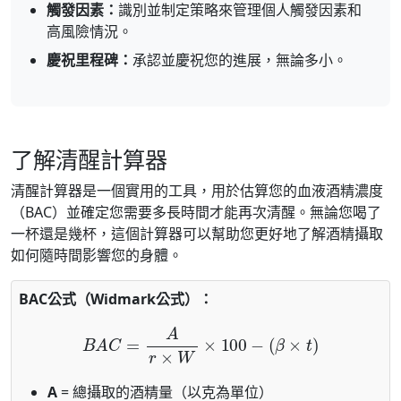
觸發因素：
識別並制定策略來管理個人觸發因素和
高風險情況。
慶祝里程碑：
承認並慶祝您的進展，無論多小。
了解清醒計算器
清醒計算器是一個實用的工具，用於估算您的血液酒精濃度
（BAC）並確定您需要多長時間才能再次清醒。無論您喝了
一杯還是幾杯，這個計算器可以幫助您更好地了解酒精攝取
如何隨時間影響您的身體。
BAC公式（Widmark公式）：
B
A
C
=
A
r
×
W
×
100
−
(
β
×
t
)
A
= 總攝取的酒精量（以克為單位）