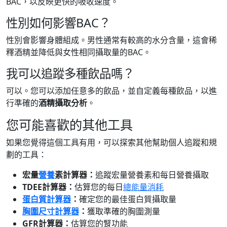
BAC，以反映更快的吸收速度。
性別如何影響BAC？
性別會影響身體組成。男性通常有較高的水分含量，這會稀
釋酒精並降低與女性相同攝取量的BAC。
我可以追蹤多種飲品嗎？
可以。您可以添加任意多的飲品，並自定義每種飲品，以進
行準確的
酒精攝取分析
。
您可能喜歡的其他工具
如果您覺得這個工具有用，可以探索其他幫助個人追蹤和規
劃的工具：
宏量
營養
素計算器：
追蹤宏量營養素和每日營養攝取
TDEE計算器：
估算您的每日
總能量消耗
蛋白質計算器
：
確定您的最佳蛋白質攝取量
胸圍尺寸計算器
：
獲取準確的胸圍測量
GFR計算器：
估算您的腎功能