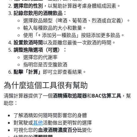
選擇您的性別
，以幫助計算器考慮身體組成因素。
記錄您飲用的酒精飲品：
選擇飲品類型（啤酒、葡萄酒、烈酒或自定義）。
輸入每種飲品的大小和數量。
使用「+ 添加另一種飲品」按鈕添加更多飲品。
設置飲酒時間
以及距離您最後一次飲酒的時間。
調整進階選項（可選）：
選擇您的代謝率
指明您是否空腹飲酒
點擊「計算」
即可立即查看結果。
為什麼這個工具很有幫助
清醒計算器提供了一個
酒精攝取追蹤器
和
BAC估算工具
，幫
助您：
了解酒精如何隨時間影響您的身體
對駕駛或
其他
活動做出更明智的選擇
可視化您的
血液酒精濃度百分比
變化