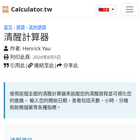
🧮 Calculator.tw
🇹🇼🇭🇰
計算機
首页
›
健康
›
其他健康
清醒計算器
作者:
Henrick Yau
列印此頁
- 2026年8月5日
引用此
|
連結至此
|
分享此
使用這個全面的清醒計算器來追蹤您的清醒旅程並可視化您
的進展。 輸入您的開始日期，查看包括天數、小時、分鐘
和財務儲蓄等各種指標。