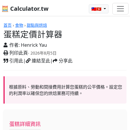
🧮 Calculator.tw
🇹🇼🇭🇰
計算機
首页
›
食物
›
甜點與烘焙
蛋糕定價計算器
作者:
Henrick Yau
列印此頁
- 2026年8月5日
引用此
|
連結至此
|
分享此
根據原料、勞動和間接費用計算您蛋糕的公平價格。設定您
的利潤率以確保您的烘焙業務可持續。
蛋糕詳細資訊