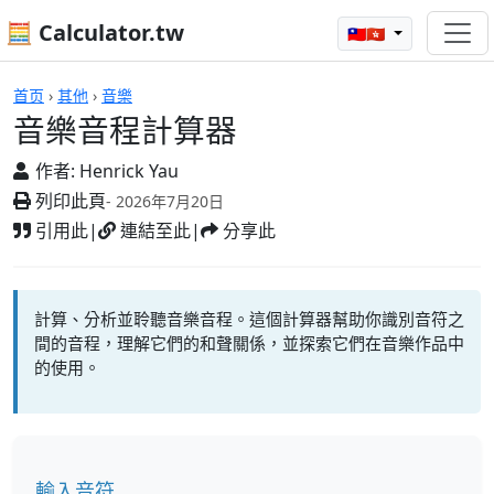
🧮 Calculator.tw
🇹🇼🇭🇰
計算機
首页
›
其他
›
音樂
音樂音程計算器
作者:
Henrick Yau
列印此頁
- 2026年7月20日
引用此
|
連結至此
|
分享此
計算、分析並聆聽音樂音程。這個計算器幫助你識別音符之
間的音程，理解它們的和聲關係，並探索它們在音樂作品中
的使用。
輸入音符