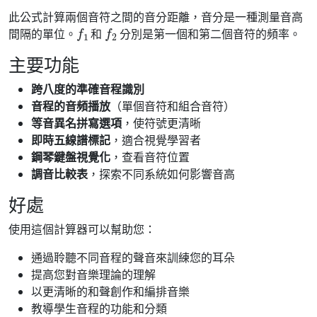
此公式計算兩個音符之間的音分距離，音分是一種測量音高
f
1
f
2
間隔的單位。
和
分別是第一個和第二個音符的頻率。
主要功能
跨八度的準確音程識別
音程的音頻播放
（單個音符和組合音符）
等音異名拼寫選項
，使符號更清晰
即時五線譜標記
，適合視覺學習者
鋼琴鍵盤視覺化
，查看音符位置
調音比較表
，探索不同系統如何影響音高
好處
使用這個計算器可以幫助您：
通過聆聽不同音程的聲音來訓練您的耳朵
提高您對音樂理論的理解
以更清晰的和聲創作和編排音樂
教導學生音程的功能和分類