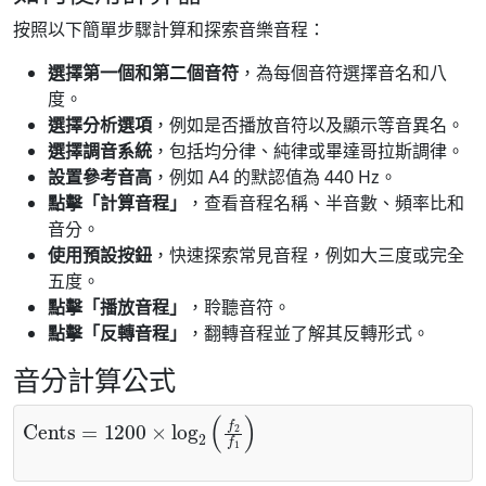
按照以下簡單步驟計算和探索音樂音程：
選擇第一個和第二個音符
，為每個音符選擇音名和八
度。
選擇分析選項
，例如是否播放音符以及顯示等音異名。
選擇調音系統
，包括均分律、純律或畢達哥拉斯調律。
設置參考音高
，例如 A4 的默認值為 440 Hz。
點擊「計算音程」
，查看音程名稱、半音數、頻率比和
音分。
使用預設按鈕
，快速探索常見音程，例如大三度或完全
五度。
點擊「播放音程」
，聆聽音符。
點擊「反轉音程」
，翻轉音程並了解其反轉形式。
音分計算公式
Cents
=
1200
×
log
2
(
f
2
f
1
)