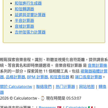
和弦進行生成器
和弦轉調器
延遲與混響計算器
半音計算器
音域計算器
吉他弦張力計算器
輕鬆探索音樂音程。識別、聆聽並視覺化音符距離，提供調音系
統、等音異名和即時樂譜選項。 音樂音程計算器 是
音樂計算機
系列的一部分。探索其他 11 個相關工具，包括
揚聲器箱體計算
器
,
品格計算器
,
BPM 計算器
,
和弦查找器
和
端口長度計算器
。
關於 Calculator.tw
|
聯絡我們
|
热门计算器
|
网站地图
|
轉換
器
2026 © Calculator.tw - ⌚
現在時間是 05:53:08
其他语言的计算器： |
Beregner
🇩🇰 |
Calcolatrice
🇮🇹 |