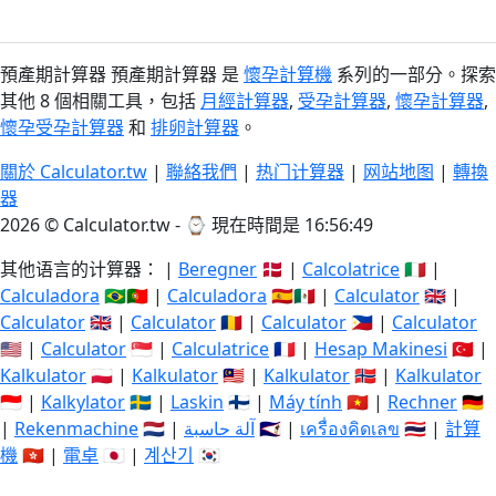
預產期計算器 預產期計算器 是
懷孕計算機
系列的一部分。探索
其他 8 個相關工具，包括
月經計算器
,
受孕計算器
,
懷孕計算器
,
懷孕受孕計算器
和
排卵計算器
。
關於 Calculator.tw
|
聯絡我們
|
热门计算器
|
网站地图
|
轉換
器
2026 © Calculator.tw - ⌚
現在時間是 16:56:49
其他语言的计算器： |
Beregner
🇩🇰 |
Calcolatrice
🇮🇹 |
Calculadora
🇧🇷🇵🇹 |
Calculadora
🇪🇸🇲🇽 |
Calculator
🇬🇧 |
Calculator
🇬🇧 |
Calculator
🇷🇴 |
Calculator
🇵🇭 |
Calculator
🇺🇸 |
Calculator
🇸🇬 |
Calculatrice
🇫🇷 |
Hesap Makinesi
🇹🇷 |
Kalkulator
🇵🇱 |
Kalkulator
🇲🇾 |
Kalkulator
🇳🇴 |
Kalkulator
🇮🇩 |
Kalkylator
🇸🇪 |
Laskin
🇫🇮 |
Máy tính
🇻🇳 |
Rechner
🇩🇪
|
Rekenmachine
🇳🇱 |
آلة حاسبة
🇸🇦 |
เครื่องคิดเลข
🇹🇭 |
計算
機
🇭🇰 |
電卓
🇯🇵 |
계산기
🇰🇷