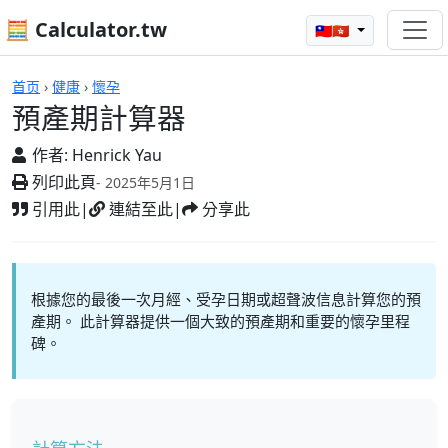
🧮 Calculator.tw
🇹🇼🇭🇰
計算機
首页
›
健康
›
懷孕
預產期計算器
作者:
Henrick Yau
列印此頁
- 2025年5月1日
引用此
|
連結至此
|
分享此
根據您的最後一次月經、受孕日期或超聲波信息計算您的預
產期。 此計算器提供一個大致的預產期和重要的懷孕里程
碑。