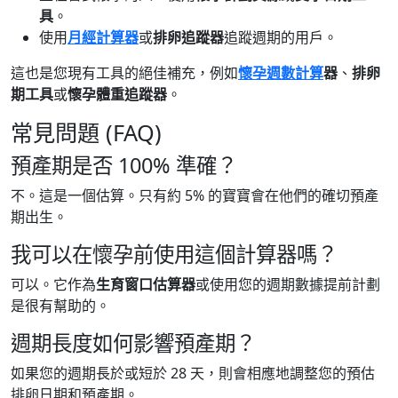
具
。
使用
月經計算器
或
排卵追蹤器
追蹤週期的用戶。
這也是您現有工具的絕佳補充，例如
懷孕週數計算
器
、
排卵
期工具
或
懷孕體重追蹤器
。
常見問題 (FAQ)
預產期是否 100% 準確？
不。這是一個估算。只有約 5% 的寶寶會在他們的確切預產
期出生。
我可以在懷孕前使用這個計算器嗎？
可以。它作為
生育窗口估算器
或使用您的週期數據提前計劃
是很有幫助的。
週期長度如何影響預產期？
如果您的週期長於或短於 28 天，則會相應地調整您的預估
排卵日期和預產期。