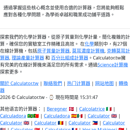
通過掌握這些核心概念並使用合適的計算器，您將能夠輕鬆
應對各種化學問題，為學術卓越和職業成功鋪平道路。
探索我們的化學計算器，從原子質量到化學計量，簡化複雜的計
算，確保您的實驗室工作精確且高效。 在
化學
類別中，有27個
在線計算機，包括
原子質量計算器
,
莫耳濃度計算機
,
克轉莫耳計
算器
,
理論產量計算器
和
百分比組成計算器
。Calculator.tw擁
有完美的在線計算機來滿足您的所有需求。通過
Science計算機
探索更多。
關於 Calculator.tw
|
聯絡我們
|
热门计算器
|
网站地图
|
轉換
器
2026 © Calculator.tw - ⌚
現在時間是 15:31:47
其他语言的计算器： |
Beregner
🇩🇰 |
Calcolatrice
🇮🇹 |
Calculadora
🇧🇷🇵🇹 |
Calculadora
🇪🇸🇲🇽 |
Calculator
🇬🇧 |
Calculator
🇬🇧 |
Calculator
🇷🇴 |
Calculator
🇵🇭 |
Calculator
🇺🇸 |
Calculator
🇸🇬 |
Calculatrice
🇫🇷 |
Hesap Makinesi
🇹🇷 |