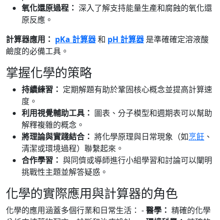
氧化還原過程：
深入了解支持能量生產和腐蝕的氧化還
原反應。
計算器應用：
pKa 計算器
和
pH 計算器
是準確確定溶液酸
鹼度的必備工具。
掌握化學的策略
持續練習：
定期解題有助於鞏固核心概念並提高計算速
度。
利用視覺輔助工具：
圖表、分子模型和週期表可以幫助
解釋複雜的概念。
將理論與實踐結合：
將化學原理與日常現象（如
烹飪
、
清潔或環境過程）聯繫起來。
合作學習：
與同儕或導師進行小組學習和討論可以闡明
挑戰性主題並解答疑惑。
化學的實際應用與計算器的角色
化學的應用涵蓋多個行業和日常生活： -
醫學：
精確的化學