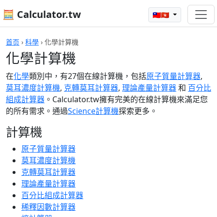
🧮 Calculator.tw
🇹🇼🇭🇰
首页
›
科學
›
化學計算機
化學計算機
在
化學
類別中，有27個在線計算機，包括
原子質量計算器
,
莫耳濃度計算機
,
克轉莫耳計算器
,
理論產量計算器
和
百分比
組成計算器
。Calculator.tw擁有完美的在線計算機來滿足您
的所有需求。通過
Science計算機
探索更多。
計算機
原子質量計算器
莫耳濃度計算機
克轉莫耳計算器
理論產量計算器
百分比組成計算器
稀釋因數計算器