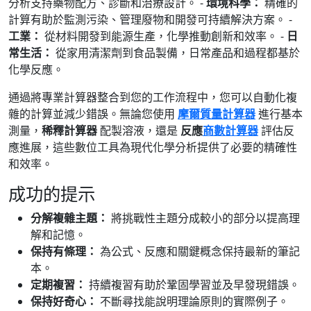
分析支持藥物配方、診斷和治療設計。 -
環境科學：
精確的
計算有助於監測污染、管理廢物和開發可持續解決方案。 -
工業：
從材料開發到能源生產，化學推動創新和效率。 -
日
常生活：
從家用清潔劑到食品製備，日常產品和過程都基於
化學反應。
通過將專業計算器整合到您的工作流程中，您可以自動化複
雜的計算並減少錯誤。無論您使用
摩爾質量計算器
進行基本
測量，
稀釋計算器
配製溶液，還是
反應
商數計算器
評估反
應進展，這些數位工具為現代化學分析提供了必要的精確性
和效率。
成功的提示
分解複雜主題：
將挑戰性主題分成較小的部分以提高理
解和記憶。
保持有條理：
為公式、反應和關鍵概念保持最新的筆記
本。
定期複習：
持續複習有助於鞏固學習並及早發現錯誤。
保持好奇心：
不斷尋找能說明理論原則的實際例子。