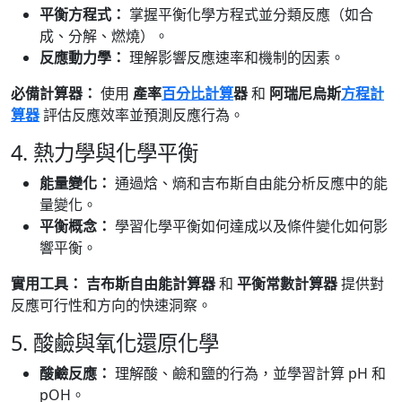
平衡方程式：
掌握平衡化學方程式並分類反應（如合
成、分解、燃燒）。
反應動力學：
理解影響反應速率和機制的因素。
必備計算器：
使用
產率
百分比計算
器
和
阿瑞尼烏斯
方程計
算器
評估反應效率並預測反應行為。
4. 熱力學與化學平衡
能量變化：
通過焓、熵和吉布斯自由能分析反應中的能
量變化。
平衡概念：
學習化學平衡如何達成以及條件變化如何影
響平衡。
實用工具：
吉布斯自由能計算器
和
平衡常數計算器
提供對
反應可行性和方向的快速洞察。
5. 酸鹼與氧化還原化學
酸鹼反應：
理解酸、鹼和鹽的行為，並學習計算 pH 和
pOH。