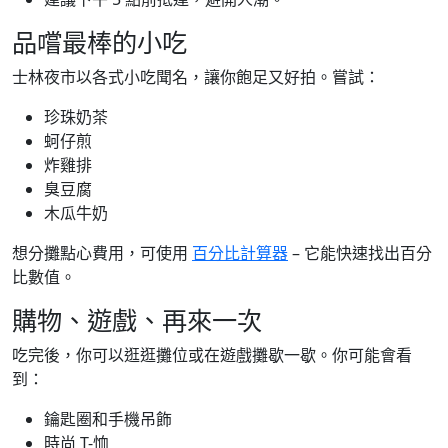
品嚐最棒的小吃
士林夜市以各式小吃聞名，讓你飽足又好拍。嘗試：
珍珠奶茶
蚵仔煎
炸雞排
臭豆腐
木瓜牛奶
想分攤點心費用，可使用
百分比計算器
– 它能快速找出百分
比數值。
購物、遊戲、再來一次
吃完後，你可以逛逛攤位或在遊戲攤歇一歇。你可能會看
到：
鑰匙圈和手機吊飾
時尚 T-恤