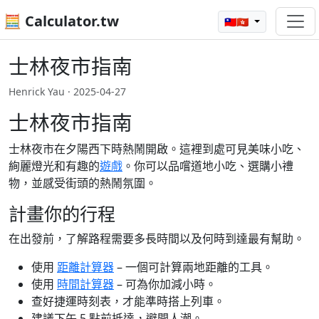
🧮 Calculator.tw
🇹🇼🇭🇰
士林夜市指南
Henrick Yau ·
2025-04-27
士林夜市指南
士林夜市在夕陽西下時熱鬧開啟。這裡到處可見美味小吃、
絢麗燈光和有趣的
遊戲
。你可以品嚐道地小吃、選購小禮
物，並感受街頭的熱鬧氛圍。
計畫你的行程
在出發前，了解路程需要多長時間以及何時到達最有幫助。
使用
距離計算器
– 一個可計算兩地距離的工具。
使用
時間計算器
– 可為你加減小時。
查好捷運時刻表，才能準時搭上列車。
建議下午 5 點前抵達，避開人潮。