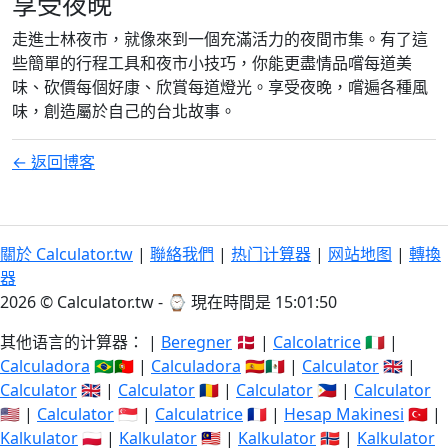
享受夜晚
走進士林夜市，就像來到一個充滿活力的夜間市集。有了這
些簡單的行程工具和夜市小技巧，你能更盡情品嚐每道美
味、砍價每個好康、欣賞每道燈光。享受夜晚，嚐遍各種風
味，創造屬於自己的台北故事。
← 返回博客
關於 Calculator.tw
|
聯絡我們
|
热门计算器
|
网站地图
|
轉換
器
2026 © Calculator.tw - ⌚
現在時間是 15:01:50
其他语言的计算器： |
Beregner
🇩🇰 |
Calcolatrice
🇮🇹 |
Calculadora
🇧🇷🇵🇹 |
Calculadora
🇪🇸🇲🇽 |
Calculator
🇬🇧 |
Calculator
🇬🇧 |
Calculator
🇷🇴 |
Calculator
🇵🇭 |
Calculator
🇺🇸 |
Calculator
🇸🇬 |
Calculatrice
🇫🇷 |
Hesap Makinesi
🇹🇷 |
Kalkulator
🇵🇱 |
Kalkulator
🇲🇾 |
Kalkulator
🇳🇴 |
Kalkulator