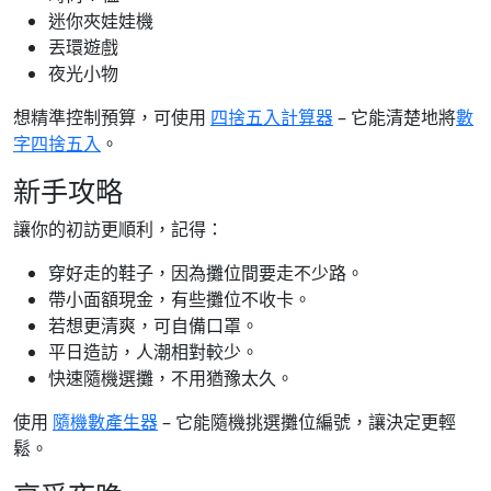
迷你夾娃娃機
丟環遊戲
夜光小物
想精準控制預算，可使用
四捨五入計算器
– 它能清楚地將
數
字四捨五入
。
新手攻略
讓你的初訪更順利，記得：
穿好走的鞋子，因為攤位間要走不少路。
帶小面額現金，有些攤位不收卡。
若想更清爽，可自備口罩。
平日造訪，人潮相對較少。
快速隨機選攤，不用猶豫太久。
使用
隨機數產生器
– 它能隨機挑選攤位編號，讓決定更輕
鬆。