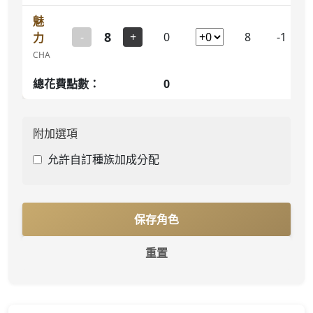
魅
8
-
+
0
8
-1
力
CHA
總花費點數：
0
附加選項
允許自訂種族加成分配
保存角色
重置