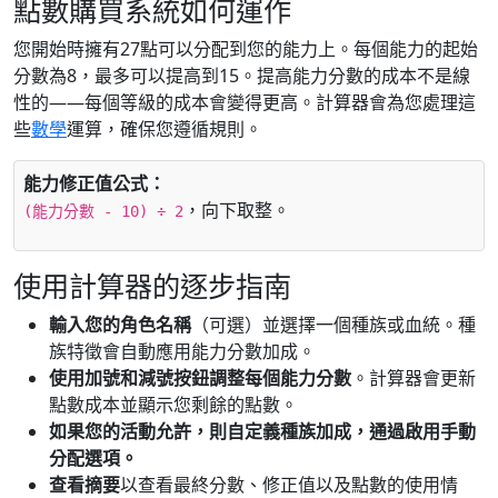
點數購買系統如何運作
您開始時擁有27點可以分配到您的能力上。每個能力的起始
分數為8，最多可以提高到15。提高能力分數的成本不是線
性的——每個等級的成本會變得更高。計算器會為您處理這
些
數學
運算，確保您遵循規則。
能力修正值公式：
，向下取整。
(能力分數 - 10) ÷ 2
使用計算器的逐步指南
輸入您的角色名稱
（可選）並選擇一個種族或血統。種
族特徵會自動應用能力分數加成。
使用加號和減號按鈕調整每個能力分數
。計算器會更新
點數成本並顯示您剩餘的點數。
如果您的活動允許，則
自定義種族加成
，通過啟用手動
分配選項。
查看摘要
以查看最終分數、修正值以及點數的使用情