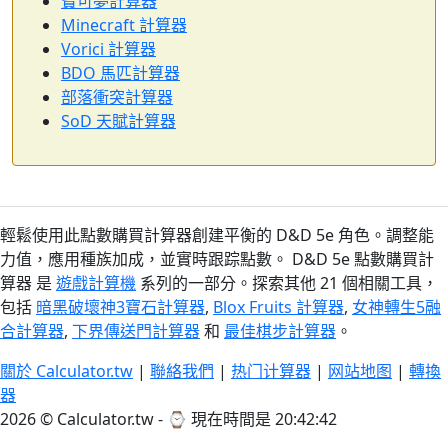
寶可夢計算器
Minecraft 計算器
Vorici 計算器
BDO 馬匹計算器
部落衝突計算器
SoD 天賦計算器
輕鬆使用此點數購買計算器創建平衡的 D&D 5e 角色。調整能
力值，應用種族加成，並實時跟踪點數。 D&D 5e 點數購買計
算器 是
遊戲計算機
系列的一部分。探索其他 21 個相關工具，
包括
暗黑破壞神3寶石計算器
,
Blox Fruits 計算器
,
女神轉生5融
合計算器
,
下界傳送門計算器
和
最佳棋步計算器
。
關於 Calculator.tw
|
聯絡我們
|
热门计算器
|
网站地图
|
轉換
器
2026 © Calculator.tw - ⌚
現在時間是 20:42:43