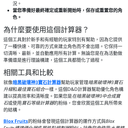
況。
當您準備好最終確定或重新開始時，
保存或重置
您的角
色。
為什麼要使用這個計算器？
這個工具對於新手和有經驗的玩家特別有幫助，因為它提供
了一種快速、可靠的方式來建立角色而不會出錯。它保持一
切清晰、最新，並自動應用所有計算。無論您是在為活動做
準備還是進行理論構建，這個工具都簡化了過程。
相關工具和比較
就像
暗黑破壞神3寶石計算器
幫助玩家管理
暗黑破壞神3寶石
升級
和
最佳寶石組合
一樣，這個D&D計算器幫助優化角色構
建以提高效率和清晰度。如果您是
在暗黑破壞神3中合成寶
石
或使用
寶石等級計算器
的粉絲，您會欣賞這個工具所帶來
的結構。
Blox Fruits
的粉絲會發現這個計算器的運作方式與
Blox