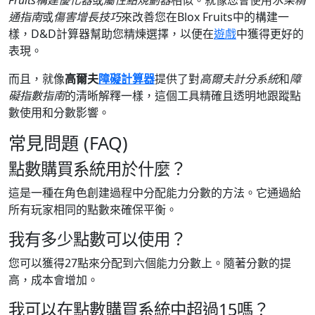
Fruits構建優化器
或
屬性點規劃器
相似。就像您會使用
水果精
通指南
或
傷害增長技巧
來改善您在Blox Fruits中的構建一
樣，D&D計算器幫助您精煉選擇，以便在
遊戲
中獲得更好的
表現。
而且，就像
高爾夫
障礙計算器
提供了對
高爾夫計分系統
和
障
礙指數指南
的清晰解釋一樣，這個工具精確且透明地跟蹤點
數使用和分數影響。
常見問題 (FAQ)
點數購買系統用於什麼？
這是一種在角色創建過程中分配能力分數的方法。它通過給
所有玩家相同的點數來確保平衡。
我有多少點數可以使用？
您可以獲得27點來分配到六個能力分數上。隨著分數的提
高，成本會增加。
我可以在點數購買系統中超過15嗎？