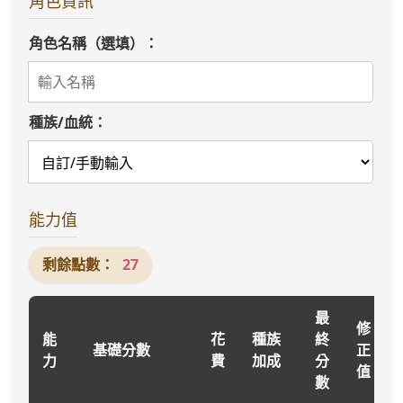
角色資訊
角色名稱（選填）：
種族/血統：
能力值
剩餘點數：
27
最
修
能
花
種族
終
基礎分數
正
力
費
加成
分
值
數