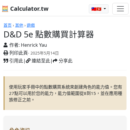
🧮 Calculator.tw
🇹🇼🇭🇰
計算機
首页
›
其他
›
遊戲
D&D 5e 點數購買計算器
作者:
Henrick Yau
列印此頁
- 2025年5月14日
引用此
|
連結至此
|
分享此
使用玩家手冊中的點數購買系統來創建角色的能力值。您有
27點可以用於您的能力，能力值範圍從8到15，並在應用種
族修正之前。