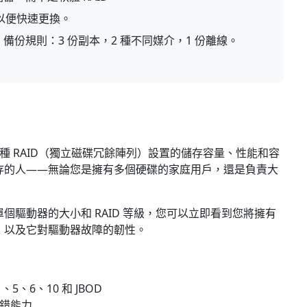
以便快速更換。
1 備份規則：3 份副本，2 種不同媒介，1 份離線。
各種 RAID（獨立磁碟冗餘陣列）設置的儲存容量、性能和容
存的人——無論您是擁有多個硬碟的家庭用戶，還是負責大
驅動器的大小和 RAID 等級，您可以立即看到您將擁有
，以及它對驅動器故障的韌性。
、5、6、10 和 JBOD
容錯能力