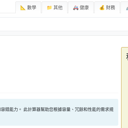
📐 數學
📁 其他
🚑 健康
💰 財務
標和容錯能力。 此計算器幫助您根據容量、冗餘和性能的需求規