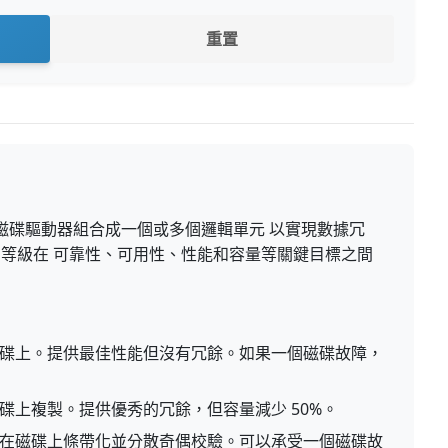
重置
理磁碟驅動器組合成一個或多個邏輯單元 以實現數據冗
D 等級在 可靠性、可用性、性能和容量等關鍵目標之間
碟上。提供最佳性能但沒有冗餘。如果一個磁碟故障，
碟上複製。提供優秀的冗餘，但容量減少 50%。
在磁碟上條帶化並分散奇偶校驗。可以承受一個磁碟故