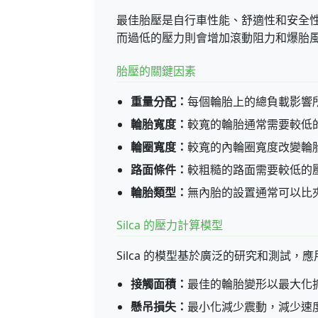
最佳胎壓是自行車性能、舒適性和安全
而過低的壓力則會增加滾動阻力和爆胎
胎壓的關鍵因素
重量分配：
每個輪胎上的總負載影響
輪胎寬度：
較寬的輪胎通常需要較低
輪圈寬度：
較寬的內輪圈寬度改變輪
路面條件：
較粗糙的路面需要較低的
輪胎類型：
無內胎的設置通常可以比夾胎
Silca 的壓力計算模型
Silca 的模型基於廣泛的研究和測試，
接觸面積：
最佳的輪胎變形以最大化
懸吊損失：
最小化減少震動，減少速