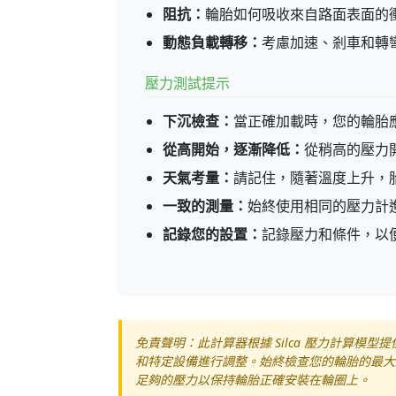
阻抗：
輪胎如何吸收來自路面表面的
動態負載轉移：
考慮加速、剎車和轉
壓力測試提示
下沉檢查：
當正確加載時，您的輪胎應壓
從高開始，逐漸降低：
從稍高的壓力
天氣考量：
請記住，隨著溫度上升，胎壓會
一致的測量：
始終使用相同的壓力計
記錄您的設置：
記錄壓力和條件，以
免責聲明：此計算器根據 Silca 壓力計算
和特定設備進行調整。始終檢查您的輪胎的最大
足夠的壓力以保持輪胎正確安裝在輪圈上。