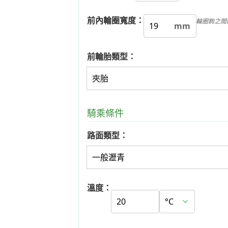
前內輪圈寬度：
輪圈鉤之間
mm
前輪胎類型：
騎乘條件
路面類型：
溫度：