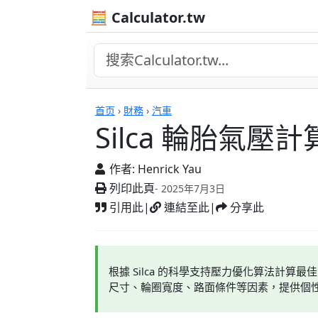
🧮 Calculator.tw
計算機
首页
›
財務
›
汽車
Silca 輪胎氣壓
作者:
Henrick Yau
列印此頁
- 2025年7月3日
引用此
|
連結至此
|
分享此
根據 Silca 的科學支持壓力優化算法計
尺寸、輪圈寬度、路面條件等因素，提供個