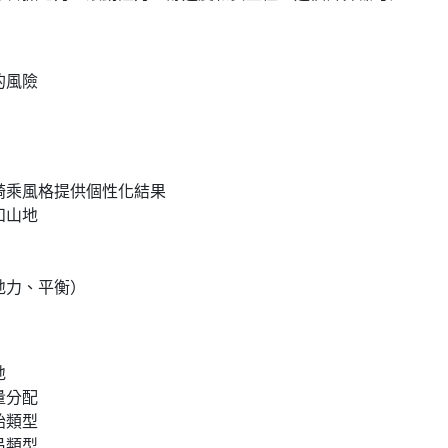
的風險
騎乘風格提供個性化結果
和山地
地力、平衡）
地
量分配
胎類型
吊類型