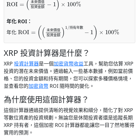
未
來
價
值
投
資
金
額
年化 ROI：
年化 ROI
−
1
)
×
100
%
=
(
(
未來價值
投資金額
)
1
/
持有年數
持
有
年
數
未
來
價
值
年
化
投
資
金
額
XRP 投資計算器是什麼？
XRP
投資計算器
是一個
加密貨幣收益
工具，幫助您估算 XRP
投資的潛在未來價值。通過輸入一些基本數據，例如當前價
格、您的投資金額和持有期間，您可以探索多種價格情境，
並查看您的
加密貨幣
ROI 隨時間的變化。
為什麼使用這個計算器？
這個計算器通過提供清晰的視覺效果和細分，簡化了對 XRP
等數位資產的投資規劃。無論您是休閒投資者還是追蹤長期
XRP 持有者，這個加密 ROI 計算器都能讓您一目了然地獲得
實用的預測。