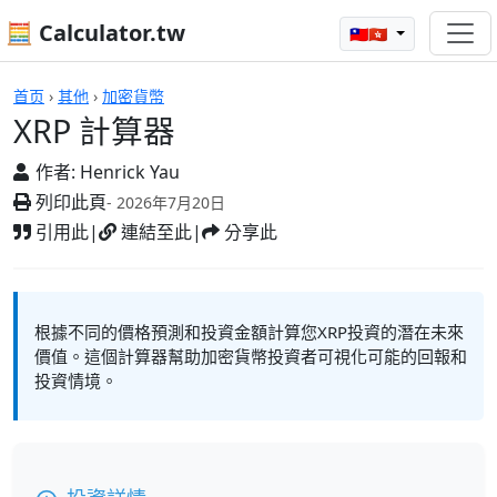
🧮 Calculator.tw
🇹🇼🇭🇰
計算機
首页
›
其他
›
加密貨幣
XRP 計算器
作者:
Henrick Yau
列印此頁
- 2026年7月20日
引用此
|
連結至此
|
分享此
根據不同的價格預測和投資金額計算您XRP投資的潛在未來
價值。這個計算器幫助加密貨幣投資者可視化可能的回報和
投資情境。