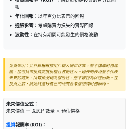
報
年化回報：
以年百分比表示的回報
通脹影響：
考慮購買力損失的實際回報
波動性：
在持有期間可能發生的價格波動
免責聲明：此計算器根據用戶輸入提供估算，並不構成財務建
議。加密貨幣投資高度投機且波動性大。過去的表現並不代表
未來的結果。所有預測均為假設性，應不被視為保證回報。在
投資之前，請始終進行自己的研究並考慮諮詢財務顧問。
未來價值公式：
未來價值
=
XRP 數量
×
預估價格
未
來
價
值
數
量
預
估
價
格
投資
報酬率 (ROI)：
ROI
−
1
)
×
=
100
(
未來價值
%
投資金額