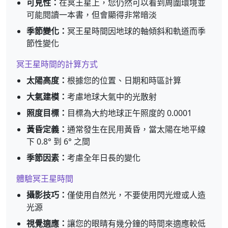
可見性：
在冥王星上，您仍然可以看到周圍環境並
可能閱讀一本書，但會顯得非常暗淡
季節變化：
冥王星時間因地球的軸傾斜和軌道而季
節性變化
冥王星時間的計算方式
太陽高度：
根據您的位置、日期和時區計算
大氣建模：
考慮地球大氣中的光散射
照度目標：
目標為大約地球正午照度的 0.0001
黃昏定義：
通常發生在民用黃昏，當太陽在地平線
下 0.8° 到 6° 之間
季節因素：
考慮全年日長的變化
體驗冥王星時間
攝影技巧：
僅使用自然光，不要使用閃光燈或人造
光源
視覺適應：
讓您的眼睛有幾分鐘的時間來適應較低