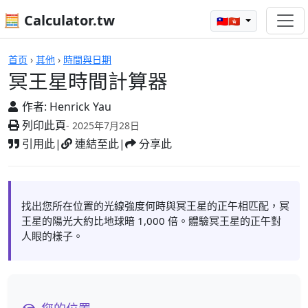
🧮 Calculator.tw
🇹🇼🇭🇰
冥王星時間計算器
首页
›
其他
›
時間與日期
冥王星時間計算器
作者:
Henrick Yau
列印此頁
- 2025年7月28日
引用此
|
連結至此
|
分享此
找出您所在位置的光線強度何時與冥王星的正午相匹配，冥
王星的陽光大約比地球暗 1,000 倍。體驗冥王星的正午對
人眼的樣子。