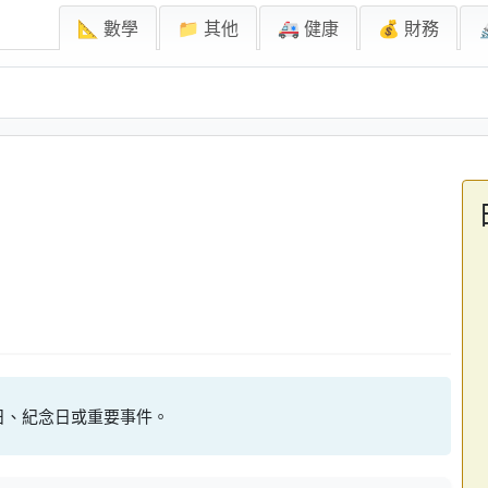
📐 數學
📁 其他
🚑 健康
💰 財務
日、紀念日或重要事件。