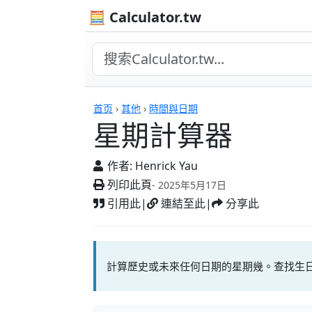
🧮 Calculator.tw
計算機
首页
›
其他
›
時間與日期
星期計算器
作者:
Henrick Yau
列印此頁
- 2025年5月17日
引用此
|
連結至此
|
分享此
計算歷史或未來任何日期的星期幾。查找生