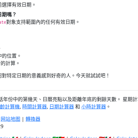
前選擇有效日期。
日期嗎？
對象支持範圍內的任何有效日期。
ate
。
中的位置。
新的計算。
何對特定日期的意義感到好奇的人。今天就試試吧！
括年份中的第幾天、日曆亮點以及距離年底的剩餘天數。 星期計
齡計算機
,
時間計算器
,
日期計算器
和
小時計算器
。
|
网站地图
|
轉換器
29