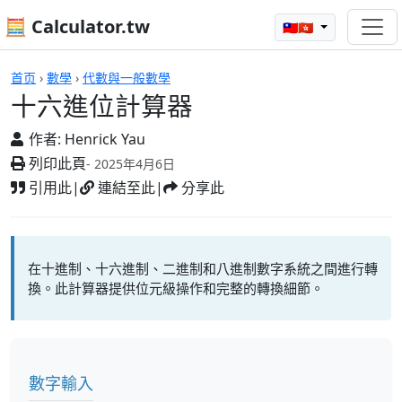
🧮 Calculator.tw
🇹🇼🇭🇰
計算機
首页
›
數學
›
代數與一般數學
十六進位計算器
作者:
Henrick Yau
列印此頁
- 2025年4月6日
引用此
|
連結至此
|
分享此
在十進制、十六進制、二進制和八進制數字系統之間進行轉
換。此計算器提供位元級操作和完整的轉換細節。
數字輸入