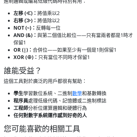
進制邏輯或編寫低級代碼時特別有用：
左移 (≪)：
將值乘以2
右移 (≫)：
將值除以2
NOT (~)：
反轉每一位
AND (&)：
與第二個值比較位——只有當兩者都是1時才
保留1
OR (|)：
合併位——如果至少有一個是1則保留1
XOR (⊕)：
只有當位不同時才保留1
誰能受益？
這個工具對於廣泛的用戶都很有幫助：
學生
學習數位系統、二進制
數學
和基數轉換
程序員
處理低級代碼、記憶體或二進制標誌
工程師
分析位運算邏輯和硬體行為
任何對數字系統運作感到好奇的人
您可能喜歡的相關工具