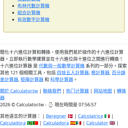
布林代數計算機
組合計算機
有效數字計算機
簡化十六進位計算和轉換，使用我們易於操作的十六進位計算
器。立即執行數學運算並在十六進位與十進位之間進行轉換！
十六進位計算器 是
代數與一般數學計算機
系列的一部分。探索
其他 121 個相關工具，包括
四捨五入計算器
,
根計算器
,
百分誤
差計算器
,
矩陣計算器
和
科學計算器
。
關於 Calculator.tw
|
聯絡我們
|
热门计算器
|
网站地图
|
轉換
器
2026 © Calculator.tw - ⌚
現在時間是 07:56:58
其他语言的计算器： |
Beregner
🇩🇰 |
Calcolatrice
🇮🇹 |
Calculadora
🇧🇷🇵🇹 |
Calculadora
🇪🇸🇲🇽 |
Calculator
🇬🇧 |