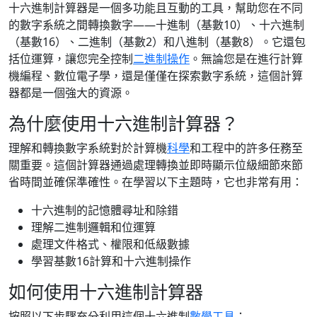
十六進制計算器是一個多功能且互動的工具，幫助您在不同
的數字系統之間轉換數字——十進制（基數10）、十六進制
（基數16）、二進制（基數2）和八進制（基數8）。它還包
括位運算，讓您完全控制
二進制操作
。無論您是在進行計算
機編程、數位電子學，還是僅僅在探索數字系統，這個計算
器都是一個強大的資源。
為什麼使用十六進制計算器？
理解和轉換數字系統對於計算機
科學
和工程中的許多任務至
關重要。這個計算器通過處理轉換並即時顯示位級細節來節
省時間並確保準確性。在學習以下主題時，它也非常有用：
十六進制的記憶體尋址和除錯
理解二進制邏輯和位運算
處理文件格式、權限和低級數據
學習基數16計算和十六進制操作
如何使用十六進制計算器
按照以下步驟充分利用這個十六進制
數學工具
：