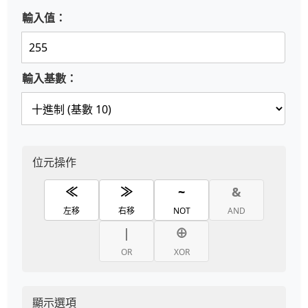
輸入值：
輸入基數：
位元操作
≪
≫
~
&
左移
右移
NOT
AND
|
⊕
OR
XOR
顯示選項