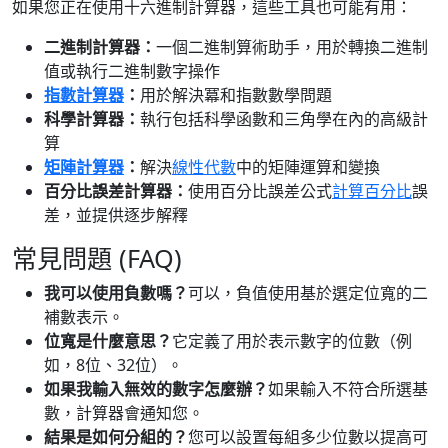
如果您正在使用十六進制計算器，這些工具也可能有用：
二進制計算器：
一個二進制算術助手，用於轉換二進制
值或執行二進制數字操作
指數計算器
：
用於解決冪和指數數學問題
科學計算器：
執行包括科學函數和三角學在內的高級計
算
矩陣計算器
：
解決
線性代數
中的矩陣運算和變換
百分比誤差計算器：
使用百分比誤差公式
計算百分比
誤
差，並提供逐步解釋
常見問題 (FAQ)
我可以使用負數嗎？
可以，負值使用基於選定位寬的二
補數表示。
位寬是什麼意思？
它定義了用於表示數字的位數（例
如，8位、32位）。
如果我輸入無效的數字怎麼辦？
如果輸入不符合所選基
數，計算器會通知您。
結果是如何分組的？
您可以設置每組多少位數以提高可