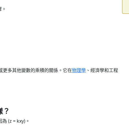
驟。
或更多其他變數的乘積的關係。它在
物理學
、經濟學和工程
怎樣？
 (z = kxy)。