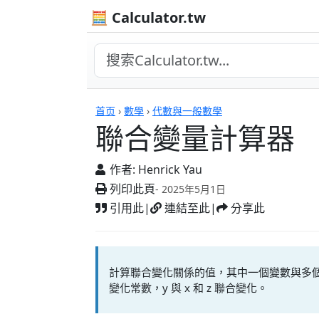
🧮 Calculator.tw
計算機
首页
›
數學
›
代數與一般數學
聯合變量計算器
作者:
Henrick Yau
列印此頁
- 2025年5月1日
引用此
|
連結至此
|
分享此
計算聯合變化關係的值，其中一個變數與多個其他
變化常數，y 與 x 和 z 聯合變化。