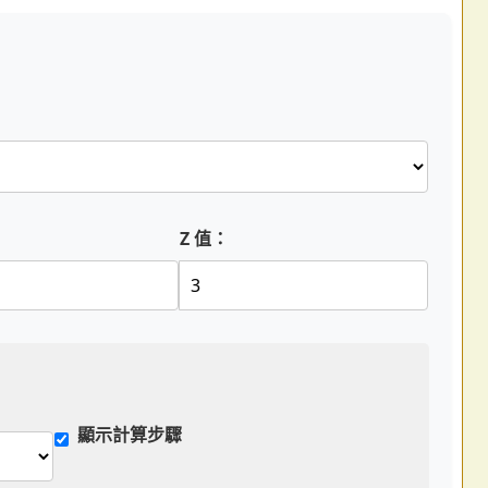
Z 值：
顯示計算步驟