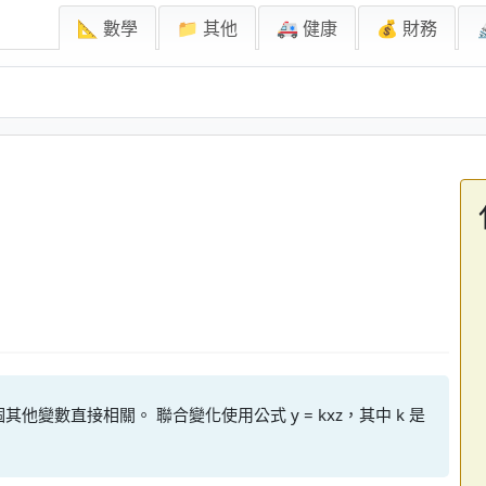
📐 數學
📁 其他
🚑 健康
💰 財務
變數直接相關。 聯合變化使用公式 y = kxz，其中 k 是