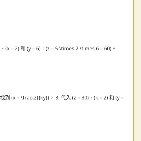
x = 2) 和 (y = 6)：(z = 5 \times 2 \times 6 = 60)。
x = \frac{z}{ky})。 3. 代入 (z = 30)、(k = 2) 和 (y =