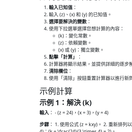
輸入已知值
：
輸入 (z)、(x) 和 (y) 的已知值。
選擇要解決的變數
：
使用下拉選單選擇您想計算的內容：
(k)：變化常數。
(z)：依賴變數。
(x) 或 (y)：獨立變數。
點擊「計算」
：
計算器將顯示結果，並提供詳細的逐步
清除欄位
：
使用「清除」按鈕重置計算器以進行新
示例計算
示例 1：解決 (k)
輸入
： - (z = 24)，(x = 3)，(y = 4)
步驟
： 1. 使用公式 (z = kxy)。 2. 重新排列以找到 (
4)：(k = \frac{24}{3 \times 4} = 2)。