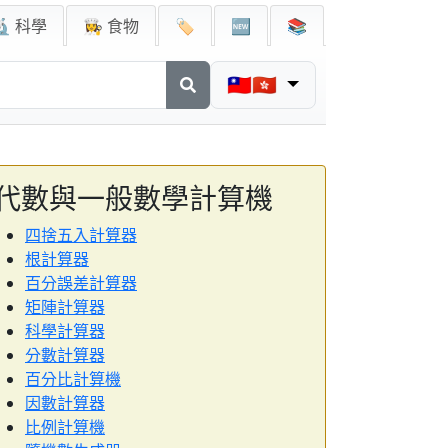
🔬 科學
👩‍🍳 食物
🏷️
🆕
📚
🇹🇼🇭🇰
代數與一般數學計算機
四捨五入計算器
根計算器
百分誤差計算器
矩陣計算器
科學計算器
分數計算器
百分比計算機
因數計算器
比例計算機