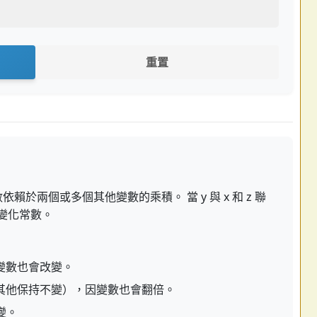
重置
於兩個或多個其他變數的乘積。 當 y 與 x 和 z 聯
 是變化常數。
變數也會改變。
其他保持不變），因變數也會翻倍。
變。