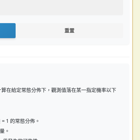
重置
計算在給定常態分佈下，觀測值落在某一指定機率以下
 = 1 的常態分佈。
量。