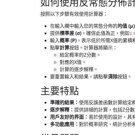
如何使用反常態分佈
按照以下步驟有效使用計算器：
在輸入欄中輸入您的常態分佈的
均值 (µ)
提供
標準差 (σ)
。確保此值為正，例如
1
輸入
概率 (P)
，表示低於所需X值的累積
點擊
計算
按鈕。計算器將顯示：
給定概率的Z分數。
對應的X值。
計算的逐步解釋。
要重置輸入和結果，請點擊
清除
按鈕。
主要特點
準確的結果：
使用反誤差函數計算給定
逐步解釋：
提供詳細的計算，包括Z分數
用戶友好的界面：
易於使用的設計，具
多功能應用：
對於概率研究、統計分析