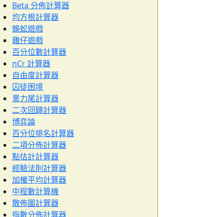
Beta 分佈計算器
均方根計算器
蜈蚣遊戲
雞仔遊戲
百分位數計算器
nCr 計算器
自由度計算器
囚徒困境
業力尾計算器
二次回歸計算器
博弈論
百分位排名計算器
二項分佈計算器
點估計計算器
經驗法則計算器
加權平均計算器
中程數計算機
散佈圖計算器
指數分佈計算器