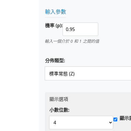
輸入參數
機率 (p):
輸入一個介於 0 和 1 之間的值
分佈類型:
顯示選項
小數位數:
顯示