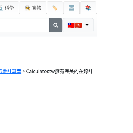
🔬 科學
👩‍🍳 食物
🏷️
🆕
📚
🇹🇼🇭🇰
眾數計算器
。Calculator.tw擁有完美的在線計