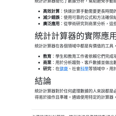
統計計算器簡化了數據分析，幫助避免手動
高效計算
：快速計算手動需要更長時間
減少錯誤
：使用可靠的公式和方法確保
廣泛應用
：從學術研究到商業分析，這
統計計算器的實際應
統計計算器在各個領域中都是有價值的工具
教育
：學生和教育工作者依賴它們完成
商業
：用於分析趨勢、客戶數據並做出
研究
：在
健康
、社會
科學
等領域中，用
結論
統計計算器對於任何處理數據的人來說都是
得易於操作且準確。通過使用特定的計算器