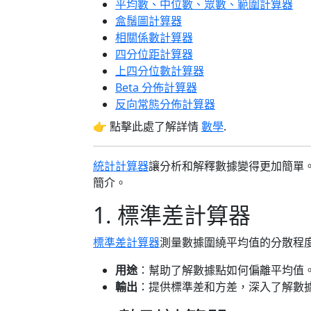
平均數、中位數、眾數、範圍計算器
盒鬚圖計算器
相關係數計算器
四分位距計算器
上四分位數計算器
Beta 分佈計算器
反向常態分佈計算器
👉 點擊此處了解詳情
數學
.
統計計算器
讓分析和解釋數據變得更加簡單
簡介。
1. 標準差計算器
標準差計算器
測量數據圍繞平均值的分散程
用途
：幫助了解數據點如何偏離平均值
輸出
：提供標準差和方差，深入了解數