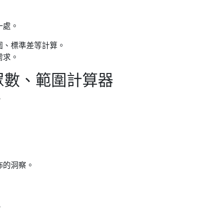
一處。
圍、標準差等計算。
需求。
、眾數、範圍計算器
。
佈的洞察。
。