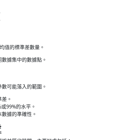
。
。
均值的標準差數量。
同數據集中的數據點。
參數可能落入的範圍。
準差。
%或99%的水平。
本數據的準確性。
處