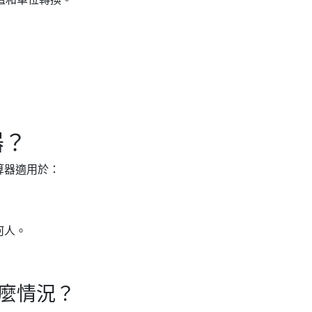
器？
算器適用於：
何人。
什麼情況？