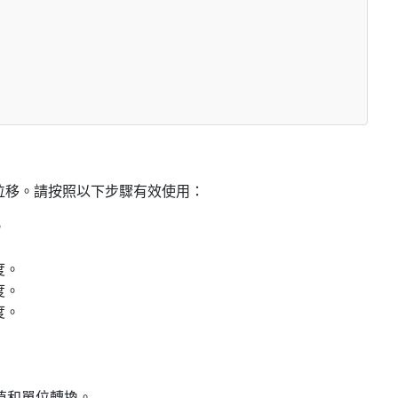
位移。請按照以下步驟有效使用：
。
度。
度。
度。
 值和單位轉換。