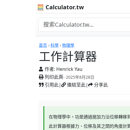
🧮 Calculator.tw
計算機
首页
›
科學
›
物理學
工作計算器
作者:
Henrick Yau
列印此頁
- 2025年8月28日
引用此
|
連結至此
|
分享此
在物理學中，功是通過施加力沿位移轉移
此計算器根據力、位移及其之間的角度計算功，使用