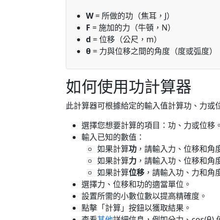
W
= 所做的功（焦耳，J）
F
= 施加的力（牛頓，N）
d
= 位移（公尺，m）
θ
= 力與位移之間的角度（度或弧度）
如何使用功計算器
此計算器可根據給定的輸入值計算功、力或
選擇您想要計算的項目：功、力或位移
輸入已知的數值：
如果計算
功
，請輸入力、位移和角
如果計算
力
，請輸入功、位移和角
如果計算
位移
，請輸入功、力和角
選擇力、位移和功的適當單位。
設置所需的小數位數以提高精確度。
點擊「計算」按鈕以獲取結果。
查看
其他
詳細信息，例如分力、cos(θ)