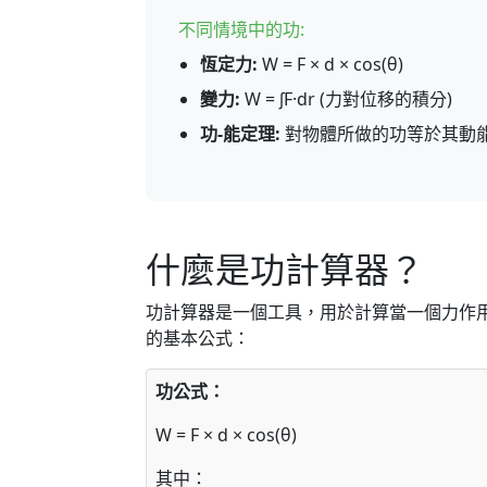
不同情境中的功:
恆定力:
W = F × d × cos(θ)
變力:
W = ∫F·dr (力對位移的積分)
功-能定理:
對物體所做的功等於其動
什麼是功計算器？
功計算器是一個工具，用於計算當一個力作
的基本公式：
功公式：
W = F × d × cos(θ)
其中：