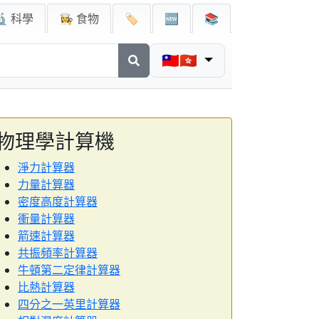
🔬 科學
👩‍🍳 食物
🏷️
🆕
📚
🇹🇼🇭🇰
物理學計算機
淨力計算器
力量計算器
密度高度計算器
衝量計算器
箭速計算器
共振頻率計算器
牛頓第二定律計算器
比熱計算器
四分之一英里計算器