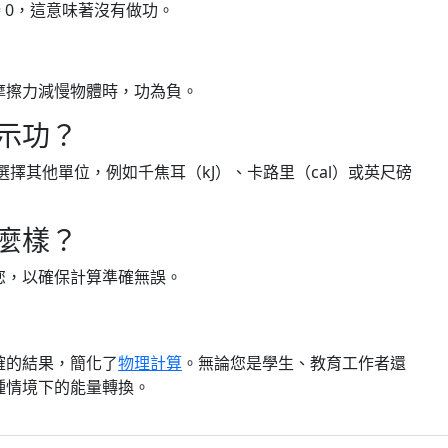
) = 0，這意味著沒有做功。
摩擦力減慢物體時，功為負。
示功？
擇其他單位，例如千焦耳（kJ）、卡路里（cal）或英尺磅
麼樣？
您，以確保計算準確無誤。
確的結果，簡化了
物理計算
。無論您是學生、教育工作者還
種情境下的能量轉換。