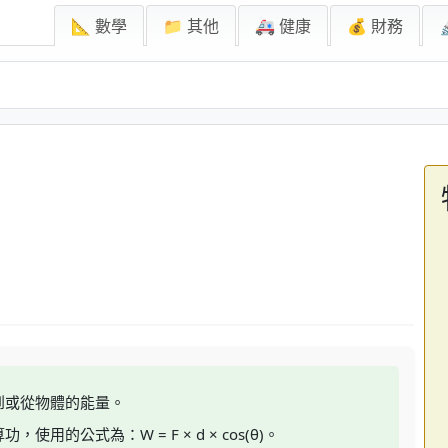
📐 數學
📁 其他
🚑 健康
💰 財務
到或從物體的能量。
的公式為：W = F × d × cos(θ)。