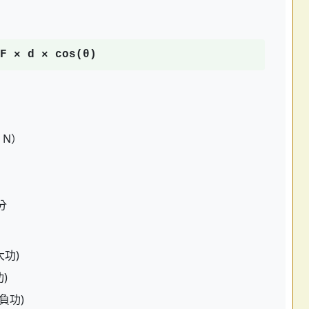
F × d × cos(θ)
，N）
）
分
最大功)
功)
 (負功)