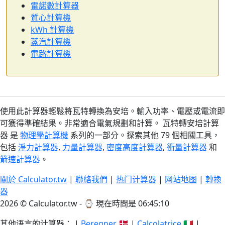
雷諾數計算器
質心計算機
kWh 計算機
蒸汽計算機
電路計算機
使用此計算器輕鬆將瓦特轉換為安培。輸入功率、電壓或電流即
可獲得準確結果。非常適合電氣規劃和計算。 瓦特轉安培計算
器 是
物理學計算機
系列的一部分。探索其他 79 個相關工具，
包括
淨力計算器
,
力量計算器
,
密度高度計算器
,
衝量計算器
和
箭速計算器
。
關於 Calculator.tw
|
聯絡我們
|
热门计算器
|
网站地图
|
轉換
器
2026 © Calculator.tw - ⌚
現在時間是 06:45:11
其他语言的计算器： |
Beregner
🇩🇰 |
Calcolatrice
🇮🇹 |