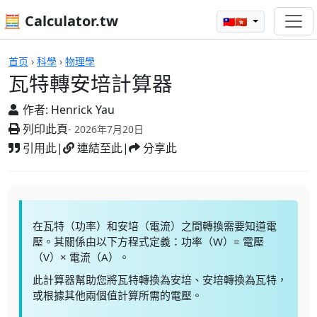
🧮 Calculator.tw
🇹🇼🇭🇰
計算機
首页
›
科學
›
物理學
瓦特轉安培計算器
作者:
Henrick Yau
列印此頁
- 2026年7月20日
引用此
|
連結至此
|
分享此
在瓦特（功率）和安培（電流）之間轉換需要知道電
壓。其關係由以下方程式定義：功率（W）= 電壓
（V）× 電流（A）。
此計算器幫助您將瓦特轉換為安培、安培轉換為瓦特，
或根據其他兩個值計算所需的電壓。