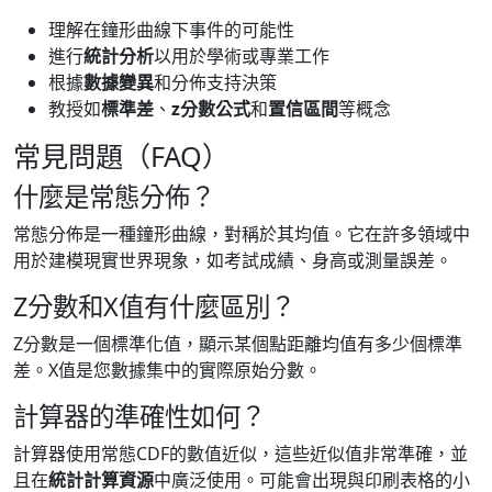
理解在鐘形曲線下事件的可能性
進行
統計分析
以用於學術或專業工作
根據
數據變異
和分佈支持決策
教授如
標準差
、
z分數公式
和
置信區間
等概念
常見問題（FAQ）
什麼是常態分佈？
常態分佈是一種鐘形曲線，對稱於其均值。它在許多領域中
用於建模現實世界現象，如考試成績、身高或測量誤差。
Z分數和X值有什麼區別？
Z分數是一個標準化值，顯示某個點距離均值有多少個標準
差。X值是您數據集中的實際原始分數。
計算器的準確性如何？
計算器使用常態CDF的數值近似，這些近似值非常準確，並
且在
統計計算資源
中廣泛使用。可能會出現與印刷表格的小