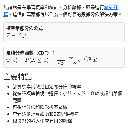
無論您是在學習概率和統計、分析數據，還是進行
統計計
算
，這個計算器都可以作為一個可靠的
數據分佈解決方案
。
標準常態分佈公式：
Z
=
X
−
μ
σ
累積分佈函數（CDF）：
Φ
(
x
)
=
P
(
X
≤
x
)
=
1
2
π
∫
−
∞
x
e
−
t
2
/
2
d
t
主要特點
計算標準常態或自定義分佈的概率
從多種概率情境中選擇：小於、大於、介於或超出某個
範圍
可視化分佈和陰影概率區域
查看逐步計算細節和Z表以供參考
根據您的輸入生成有用的解釋