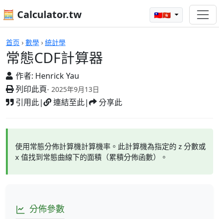
🧮 Calculator.tw
🇹🇼🇭🇰
常態CDF計算器
首页
›
數學
›
統計學
常態CDF計算器
作者:
Henrick Yau
列印此頁
- 2025年9月13日
引用此
|
連結至此
|
分享此
使用常態分佈計算機計算機率。此計算機為指定的 z 分數或
x 值找到常態曲線下的面積（累積分佈函數）。
分佈參數