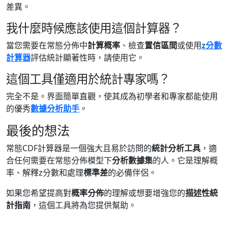
差異。
我什麼時候應該使用這個計算器？
當您需要在常態分佈中
計算概率
、檢查
置信區間
或使用
z分數
計算器
評估統計顯著性時，請使用它。
這個工具僅適用於統計專家嗎？
完全不是。界面簡單直觀，使其成為初學者和專家都能使用
的優秀
數據分析助手
。
最後的想法
常態CDF計算器是一個強大且易於訪問的
統計分析工具
，適
合任何需要在常態分佈模型下
分析數據集
的人。它是理解概
率、解釋z分數和處理
標準差
的必備伴侶。
如果您希望提高對
概率分佈
的理解或想要增強您的
描述性統
計指南
，這個工具將為您提供幫助。