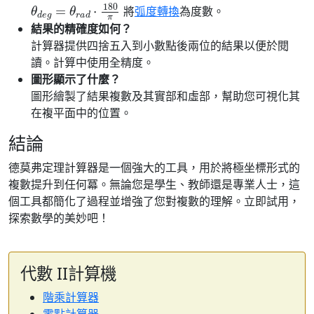
θ
d
e
g
=
θ
r
a
d
⋅
180
π
將
弧度轉換
為度數。
結果的精確度如何？
計算器提供四捨五入到小數點後兩位的結果以便於閱
讀。計算中使用全精度。
圖形顯示了什麼？
圖形繪製了結果複數及其實部和虛部，幫助您可視化其
在複平面中的位置。
結論
德莫弗定理計算器是一個強大的工具，用於將極坐標形式的
複數提升到任何冪。無論您是學生、教師還是專業人士，這
個工具都簡化了過程並增強了您對複數的理解。立即試用，
探索數學的美妙吧！
代數 II計算機
階乘計算器