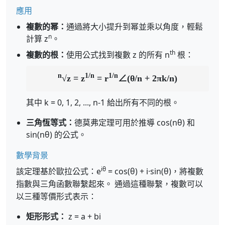
應用
複數的幂：
通過將大小提升到幂並乘以角度，輕鬆
n
計算 z
。
th
複數的根：
使用公式找到複數 z 的所有 n
根：
n
1/n
1/n
√z = z
= r
∠(θ/n + 2πk/n)
其中 k = 0, 1, 2, ..., n-1 給出所有不同的根。
三角恆等式：
德莫弗定理可用於推導 cos(nθ) 和
sin(nθ) 的公式。
數學背景
iθ
該定理基於歐拉公式：e
= cos(θ) + i·sin(θ)，將複數
指數與三角函數聯繫起來。 通過這種聯繫，複數可以
以三種等價形式表示：
矩形形式：
z = a + bi