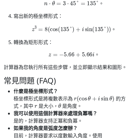
n
⋅
θ
=
3
⋅
45
°
=
135
°
。
。
寫出新的極坐標形式：
z
3
=
8
(
cos
(
135
°
)
+
i
sin
(
135
°
)
)
。
。
轉換為矩形形式：
z
=
−
5.66
+
5.66
i
。
。
計算器為您執行所有這些步驟，並立即顯示結果和圖形。
常見問題 (FAQ)
什麼是極坐標形式？
r
(
cos
θ
+
i
sin
θ
)
極坐標形式是將複數表示為
的方
r
θ
式，其中
是大小，
是角度。
我可以使用這個計算器來處理負冪嗎？
是的，計算器支持正冪和負冪。
如果我的角度是弧度怎麼辦？
目前，計算器要求以度數輸入角度。使用