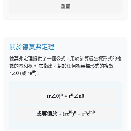
重置
關於德莫弗定理
德莫弗定理提供了一個公式，用於計算極坐標形式的複
數的幂和根。 它指出，對於任何極坐標形式的複數
iθ
r∠θ (或 re
)：
n
n
(r∠θ)
= r
∠nθ
iθ
n
n
inθ
或等價於：(re
)
= r
e