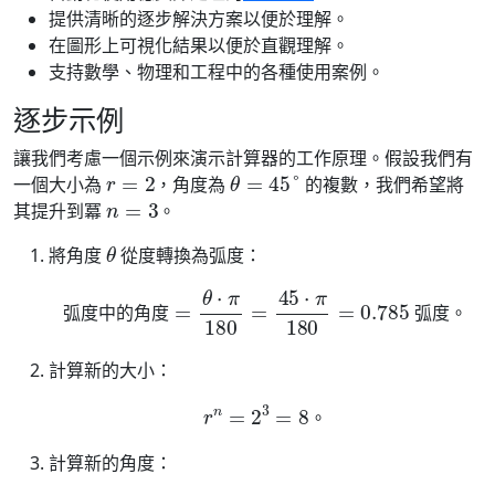
提供清晰的逐步解決方案以便於理解。
在圖形上可視化結果以便於直觀理解。
支持數學、物理和工程中的各種使用案例。
逐步示例
讓我們考慮一個示例來演示計算器的工作原理。假設我們有
r
=
2
θ
=
45
°
一個大小為
，角度為
的複數，我們希望將
n
=
3
其提升到冪
。
θ
將角度
從度轉換為弧度：
弧度中的角度
=
θ
⋅
π
180
弧度
。
=
45
⋅
π
180
=
0.785
弧
度
中
的
角
度
弧
度
。
計算新的大小：
r
n
=
2
3
=
8
。
。
計算新的角度：