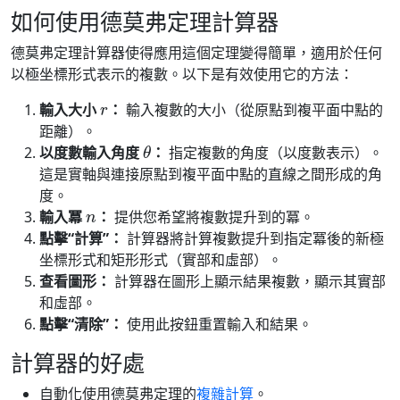
如何使用德莫弗定理計算器
德莫弗定理計算器使得應用這個定理變得簡單，適用於任何
以極坐標形式表示的複數。以下是有效使用它的方法：
r
輸入大小
：
輸入複數的大小（從原點到複平面中點的
距離）。
θ
以度數輸入角度
：
指定複數的角度（以度數表示）。
這是實軸與連接原點到複平面中點的直線之間形成的角
度。
n
輸入冪
：
提供您希望將複數提升到的冪。
點擊“計算”：
計算器將計算複數提升到指定冪後的新極
坐標形式和矩形形式（實部和虛部）。
查看圖形：
計算器在圖形上顯示結果複數，顯示其實部
和虛部。
點擊“清除”：
使用此按鈕重置輸入和結果。
計算器的好處
自動化使用德莫弗定理的
複雜計算
。