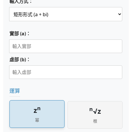
輸入方式：
實部 (a)：
虛部 (b)：
運算
n
z
n
√z
幂
根