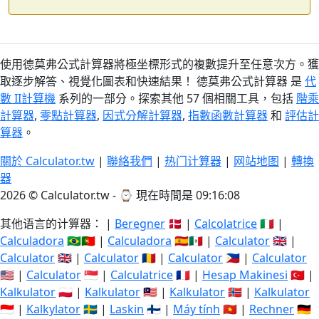
使用德莫弗公式計算器將極坐標形式的複數提升至任意次方。獲
取逐步解答、視覺化圖表和快速結果！ 德莫弗公式計算器 是
代
數 II計算機
系列的一部分。探索其他 57 個相關工具，包括
階乘
計算器
,
零點計算器
,
因式分解計算器
,
指數函數計算器
和
評估計
算器
。
關於 Calculator.tw
|
聯絡我們
|
热门计算器
|
网站地图
|
轉換
器
2026 © Calculator.tw - ⌚
現在時間是 09:16:09
其他语言的计算器： |
Beregner
🇩🇰 |
Calcolatrice
🇮🇹 |
Calculadora
🇧🇷🇵🇹 |
Calculadora
🇪🇸🇲🇽 |
Calculator
🇬🇧 |
Calculator
🇬🇧 |
Calculator
🇷🇴 |
Calculator
🇵🇭 |
Calculator
🇺🇸 |
Calculator
🇸🇬 |
Calculatrice
🇫🇷 |
Hesap Makinesi
🇹🇷 |
Kalkulator
🇵🇱 |
Kalkulator
🇲🇾 |
Kalkulator
🇳🇴 |
Kalkulator
🇮🇩 |
Kalkylator
🇸🇪 |
Laskin
🇫🇮 |
Máy tính
🇻🇳 |
Rechner
🇩🇪