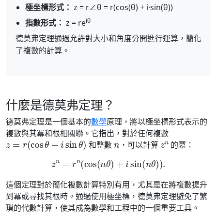
極坐標形式：
z = r∠θ = r(cos(θ) + i·sin(θ))
iθ
指數形式：
z = re
德莫弗定理通過允許對大小和角度分開進行運算，簡化
了複數的計算。
什麼是德莫弗定理？
德莫弗定理是一個基本的
數學
原理，將以極坐標形式表示的
複數與其冪和根相關聯。它指出，對於任何複數
z
=
r
(
cos
θ
+
i
sin
θ
)
n
z
n
和整數
，可以計算
的冪：
z
n
=
r
n
(
cos
(
n
θ
)
+
i
sin
(
n
θ
)
)
.
這個定理對於簡化複數計算特別有用，尤其是在將複數提升
到冪或尋找其根時。通過使用極坐標，德莫弗定理避免了繁
瑣的代數計算，使其成為數學和工程中的一個重要工具。