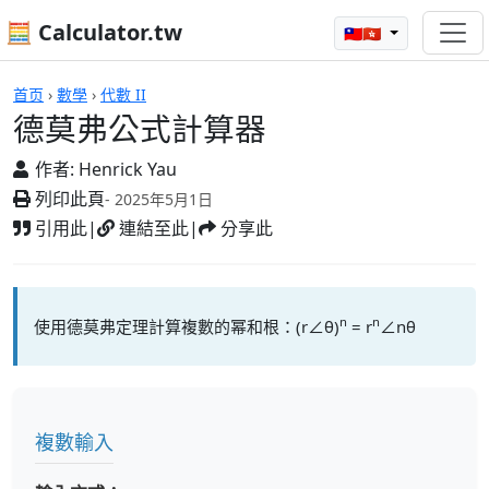
🧮 Calculator.tw
🇹🇼🇭🇰
計算機
首页
›
數學
›
代數 II
德莫弗公式計算器
作者:
Henrick Yau
列印此頁
- 2025年5月1日
引用此
|
連結至此
|
分享此
n
n
使用德莫弗定理計算複數的幂和根：(r∠θ)
= r
∠nθ
複數輸入