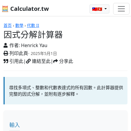
🧮 Calculator.tw
🇹🇼🇭🇰
計算機
首页
›
數學
›
代數 II
因式分解計算器
作者:
Henrick Yau
列印此頁
- 2025年5月1日
引用此
|
連結至此
|
分享此
尋找多項式、整數和代數表達式的所有因數。此計算器提供
完整的因式分解，並附有逐步解釋。
輸入