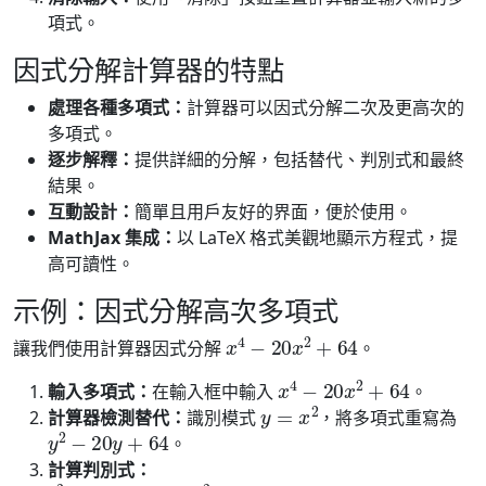
項式。
因式分解計算器的特點
處理各種多項式：
計算器可以因式分解二次及更高次的
多項式。
逐步解釋：
提供詳細的分解，包括替代、判別式和最終
結果。
互動設計：
簡單且用戶友好的界面，便於使用。
MathJax 集成：
以 LaTeX 格式美觀地顯示方程式，提
高可讀性。
示例：因式分解高次多項式
x
4
−
20
x
2
+
64
讓我們使用計算器因式分解
。
x
4
−
20
x
2
+
64
輸入多項式：
在輸入框中輸入
。
y
=
x
2
計算器檢測替代：
識別模式
，將多項式重寫為
y
2
−
20
y
+
64
。
計算判別式：
b
2
−
4
a
c
=
(
−
20
)
2
−
4
(
1
)
(
64
)
=
144