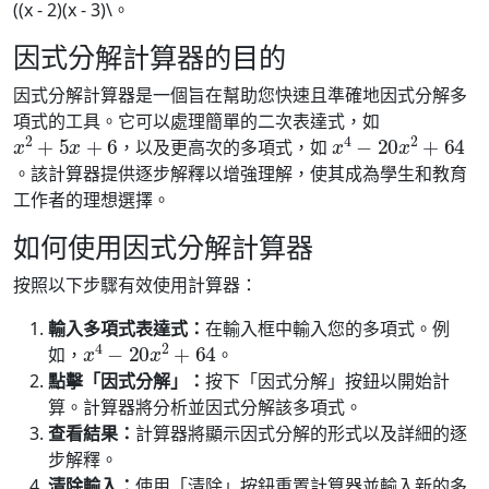
((x - 2)(x - 3)\。
因式分解計算器的目的
因式分解計算器是一個旨在幫助您快速且準確地因式分解多
項式的工具。它可以處理簡單的二次表達式，如
x
2
+
5
x
+
6
x
4
−
20
x
2
+
64
，以及更高次的多項式，如
。該計算器提供逐步解釋以增強理解，使其成為學生和教育
工作者的理想選擇。
如何使用因式分解計算器
按照以下步驟有效使用計算器：
輸入多項式表達式：
在輸入框中輸入您的多項式。例
x
4
−
20
x
2
+
64
如，
。
點擊「因式分解」：
按下「因式分解」按鈕以開始計
算。計算器將分析並因式分解該多項式。
查看結果：
計算器將顯示因式分解的形式以及詳細的逐
步解釋。
清除輸入：
使用「清除」按鈕重置計算器並輸入新的多