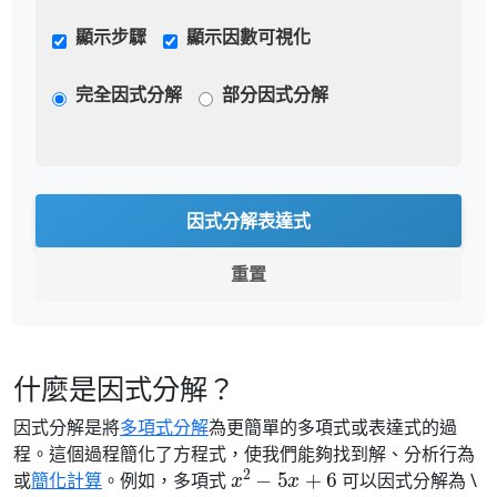
顯示步驟
顯示因數可視化
完全因式分解
部分因式分解
因式分解表達式
重置
什麼是因式分解？
因式分解是將
多項式分解
為更簡單的多項式或表達式的過
程。這個過程簡化了方程式，使我們能夠找到解、分析行為
x
2
−
5
x
+
6
或
簡化計算
。例如，多項式
可以因式分解為 \