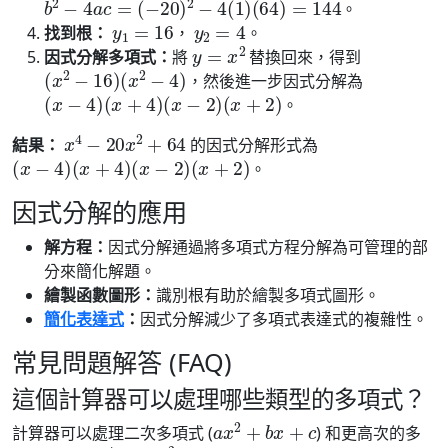
。
y
1
=
16
y
2
=
4
找到根：
，
。
y
=
x
2
因式分解多項式：
將
替換回來，得到
(
x
2
−
16
)
(
x
2
−
4
)
，然後進一步因式分解為
(
x
−
4
)
(
x
+
4
)
(
x
−
2
)
(
x
+
2
)
。
x
4
−
20
x
2
+
64
結果：
的因式分解形式為
(
x
−
4
)
(
x
+
4
)
(
x
−
2
)
(
x
+
2
)
。
因式分解的應用
解方程：
因式分解通過將多項式方程分解為可管理的部
分來簡化解題。
繪製函數圖形：
識別根有助於繪製多項式圖形。
簡化表達式
：
因式分解減少了多項式表達式的複雜性。
常見問題解答 (FAQ)
這個計算器可以處理哪些類型的多項式？
a
x
2
+
b
x
+
c
計算器可以處理二次多項式 (
) 和更高次的多
x
4
−
20
x
2
+
64