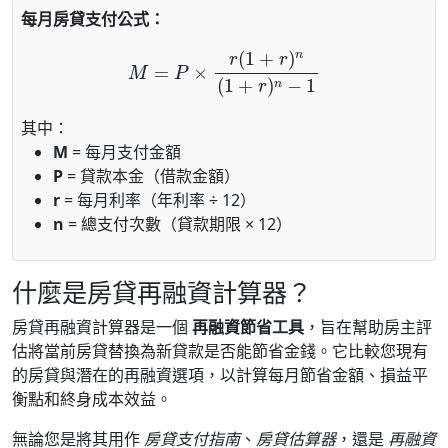
每月房貸支付公式：
M
=
P
×
r
(
1
+
r
)
n
(
1
+
r
)
n
−
1
其中：
M
= 每月支付金額
P
= 貸款本金（借款金額）
r
= 每月利率（年利率 ÷ 12）
n
= 總支付次數（貸款期限 × 12）
什麼是房貸再融資計算器？
房貸再融資計算器是一個
再融資節省工具
，旨在幫助房主評
估將當前房貸替換為新貸款是否能節省金錢。它比較您現有
的房貸與潛在的再融資選項，以計算每月節省金額、損益平
衡點和終身成本效益。
無論您是將其用作
房貸支付指南
、
房貸估算器
，還是
再融資