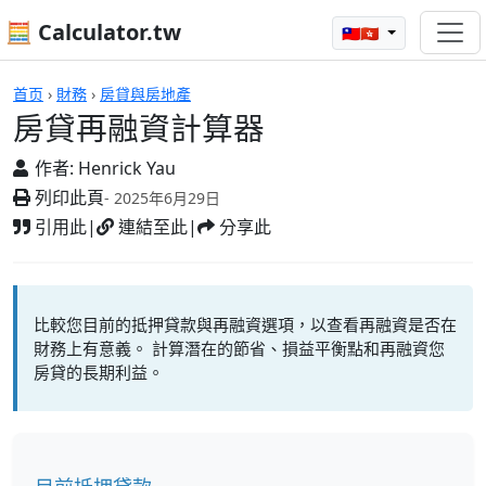
🧮 Calculator.tw
🇹🇼🇭🇰
計算機
首页
›
財務
›
房貸與房地產
房貸再融資計算器
作者:
Henrick Yau
列印此頁
- 2025年6月29日
引用此
|
連結至此
|
分享此
比較您目前的抵押貸款與再融資選項，以查看再融資是否在
財務上有意義。 計算潛在的節省、損益平衡點和再融資您
房貸的長期利益。