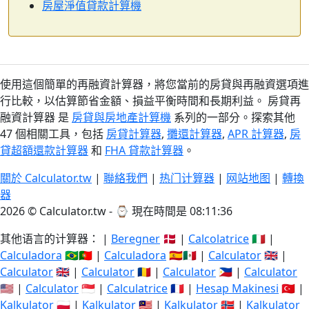
房屋淨值貸款計算機
使用這個簡單的再融資計算器，將您當前的房貸與再融資選項進
行比較，以估算節省金額、損益平衡時間和長期利益。 房貸再
融資計算器 是
房貸與房地產計算機
系列的一部分。探索其他
47 個相關工具，包括
房貸計算器
,
攤還計算器
,
APR 計算器
,
房
貸超額還款計算器
和
FHA 貸款計算器
。
關於 Calculator.tw
|
聯絡我們
|
热门计算器
|
网站地图
|
轉換
器
2026 © Calculator.tw - ⌚
現在時間是 08:11:37
其他语言的计算器： |
Beregner
🇩🇰 |
Calcolatrice
🇮🇹 |
Calculadora
🇧🇷🇵🇹 |
Calculadora
🇪🇸🇲🇽 |
Calculator
🇬🇧 |
Calculator
🇬🇧 |
Calculator
🇷🇴 |
Calculator
🇵🇭 |
Calculator
🇺🇸 |
Calculator
🇸🇬 |
Calculatrice
🇫🇷 |
Hesap Makinesi
🇹🇷 |
Kalkulator
🇵🇱 |
Kalkulator
🇲🇾 |
Kalkulator
🇳🇴 |
Kalkulator