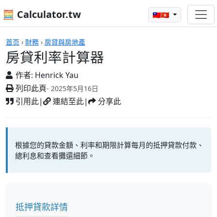
🧮 Calculator.tw
🇹🇼🇭🇰
計算機
首页
›
財務
›
房貸與房地產
房貸利率計算器
作者:
Henrick Yau
列印此頁
- 2025年5月16日
引用此
|
連結至此
|
分享此
根據您的貸款金額、利率和期限計算每月的抵押貸款付款、
總利息和查看攤還細節。
抵押貸款詳情