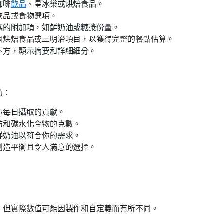
咖啡
飲品
、星冰樂或烘焙食品。
飲品或食物選項。
選的附加項，如鮮奶油或糖漿份量。
一個烘焙食品或三明治項目，以獲得完整的餐點估算。
下方，顯示摘要和詳細細分。
助：
你每日攝取的貢獻。
肪和碳水化合物的克數。
鮮奶油以符合你的需求。
創造平衡且令人滿意的選擇。
，但實際數值可能因製作和自定義而有所不同。