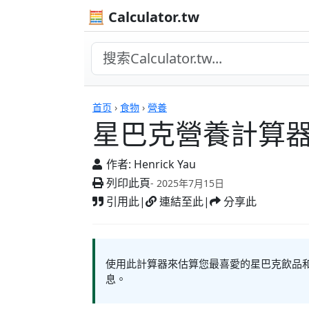
🧮 Calculator.tw
計算機
首页
›
食物
›
營養
星巴克營養計算
作者:
Henrick Yau
列印此頁
- 2025年7月15日
引用此
|
連結至此
|
分享此
使用此計算器來估算您最喜愛的星巴克飲品
息。