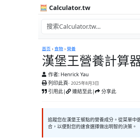
🧮 Calculator.tw
計算機
首页
›
食物
›
營養
漢堡王營養計算
作者:
Henrick Yau
列印此頁
- 2025年8月3日
引用此
|
連結至此
|
分享此
追蹤您在漢堡王餐點的營養成分。從菜單中
合，以便對您的速食選擇做出明智的決策。