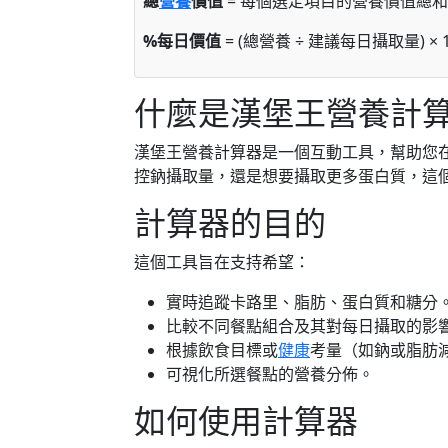
總
營養
價值
= 每個選定項目的營養價值總和
%每日價值
= (總營養 ÷ 建議每日攝取量) × 1
什麼是漢堡王營養計
漢堡王營養計算器是一個互動工具，幫助您
控鈉攝取量，還是想要攝取更多蛋白質，這
計算器的目的
這個工具旨在支持希望：
實時追蹤卡路里、脂肪、蛋白質和糖分
比較不同餐點組合及其對每日攝取的影
根據飲食目標或
健康
考量（如鈉或脂肪
可視化所選餐點的營養分佈。
如何使用計算器