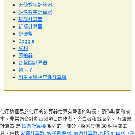
天使數字計算器
姓名數字計算器
星群計算器
祈禱計算器
擲硬幣
Boggle
冥想
節拍器
合盤圖計算器
轉瓶子
出生星盤相容性計算機
使用這個易於使用的計算器估算有聲書的時長、製作時間和成
本。非常適合計劃音頻項目的作者、旁白者和出版商。 有聲書
計算器 是
娛樂計算機
系列的一部分。探索其他 30 個相關工
具，包括
愛情計算器
,
骰子擲骰器
,
壽命計算器
,
NPS 計算器（淨