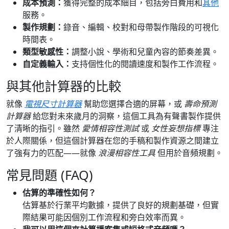
成本預測：
獲得完整的成本細目，包括旁白費用和
其他
服務。
製作規劃：
錄音、編輯、校對和母帶製作階段的可視化
時間表。
類型敏感性：
調整小說、學術和兒童內容的節奏差異。
自定義輸入：
支持個性化的閱讀速度和製作工作流程。
與其他計算器的比較
就像
電視尺寸計算器
幫助您選擇合適的屏幕，或
壽命預測
計算器
給您對未來歲月的洞察，這個工具為有聲書製作提供
了清晰的指引。雖然
愛情相容性測試
或
女性妄想指標
專注
於人際關係，但這個計算器在您的手稿和製作資源之間建立
了強有力的匹配——就像
浪漫相容性工具
但用於音頻規劃。
常見問題 (FAQ)
估算的準確性如何？
估算基於行業平均數據，提供了良好的規劃基礎，但實
際結果可能因個別工作流程和旁白效率而異。