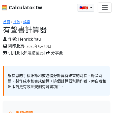
🧮 Calculator.tw
🇹🇼🇭🇰
計算機
首页
›
其他
›
娛樂
有聲書計算器
作者:
Henrick Yau
列印此頁
- 2025年6月10日
引用此
|
連結至此
|
分享此
根據您的手稿細節和敘述偏好計算有聲書的時長、錄音時
間、製作成本和完成估算。這個計算器幫助作者、旁白者和
出版商更有效地規劃有聲書項目。